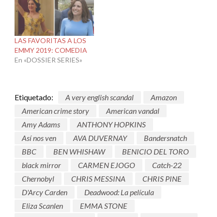
LAS FAVORITAS A LOS
EMMY 2019: COMEDIA
En «DOSSIER SERIES»
Etiquetado:
A very english scandal
Amazon
American crime story
American vandal
Amy Adams
ANTHONY HOPKINS
Así nos ven
AVA DUVERNAY
Bandersnatch
BBC
BEN WHISHAW
BENICIO DEL TORO
black mirror
CARMEN EJOGO
Catch-22
Chernobyl
CHRIS MESSINA
CHRIS PINE
D'Arcy Carden
Deadwood: La película
Eliza Scanlen
EMMA STONE