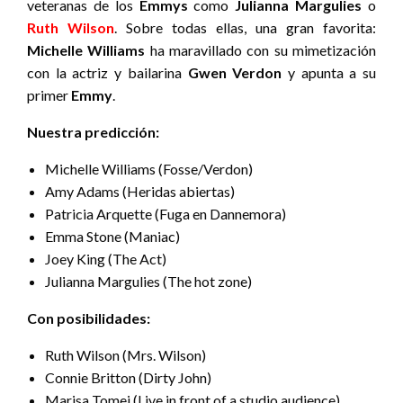
veteranas de los
Emmys
como
Julianna Margulies
o
Ruth Wilson
. Sobre todas ellas, una gran favorita:
Michelle Williams
ha maravillado con su mimetización
con la actriz y bailarina
Gwen Verdon
y apunta a su
primer
Emmy
.
Nuestra predicción:
Michelle Williams (Fosse/Verdon)
Amy Adams (Heridas abiertas)
Patricia Arquette (Fuga en Dannemora)
Emma Stone (Maniac)
Joey King (The Act)
Julianna Margulies (The hot zone)
Con posibilidades:
Ruth Wilson (Mrs. Wilson)
Connie Britton (Dirty John)
Marisa Tomei (Live in front of a studio audience)