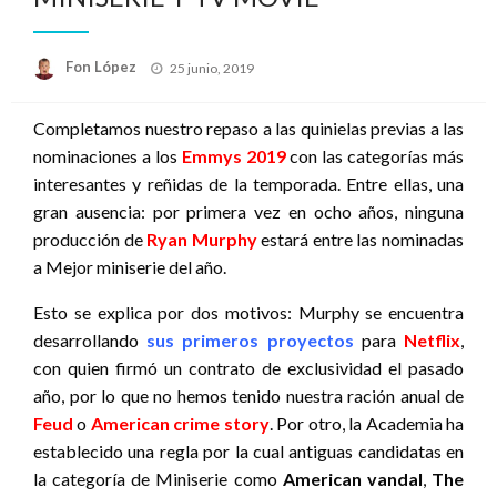
Publicado
Fon López
25 junio, 2019
el
Completamos nuestro repaso a las quinielas previas a las
nominaciones a los
Emmys 2019
con las categorías más
interesantes y reñidas de la temporada. Entre ellas, una
gran ausencia: por primera vez en ocho años, ninguna
producción de
Ryan Murphy
estará entre las nominadas
a Mejor miniserie del año.
Esto se explica por dos motivos: Murphy se encuentra
desarrollando
sus primeros proyectos
para
Netflix
,
con quien firmó un contrato de exclusividad el pasado
año, por lo que no hemos tenido nuestra ración anual de
Feud
o
American crime story
. Por otro, la Academia ha
establecido una regla por la cual antiguas candidatas en
la categoría de Miniserie como
American vandal
,
The