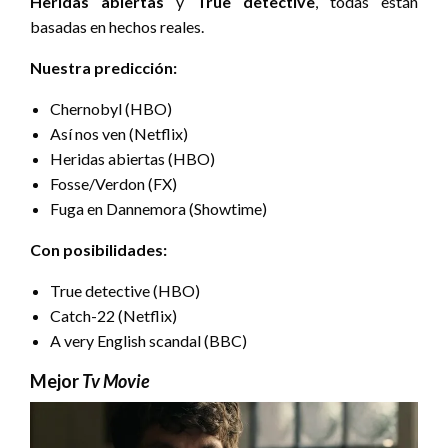
Heridas abiertas
y
True detective
, todas están
basadas en hechos reales.
Nuestra predicción:
Chernobyl (HBO)
Así nos ven (Netflix)
Heridas abiertas (HBO)
Fosse/Verdon (FX)
Fuga en Dannemora (Showtime)
Con posibilidades:
True detective (HBO)
Catch-22 (Netflix)
A very English scandal (BBC)
Mejor
Tv Movie