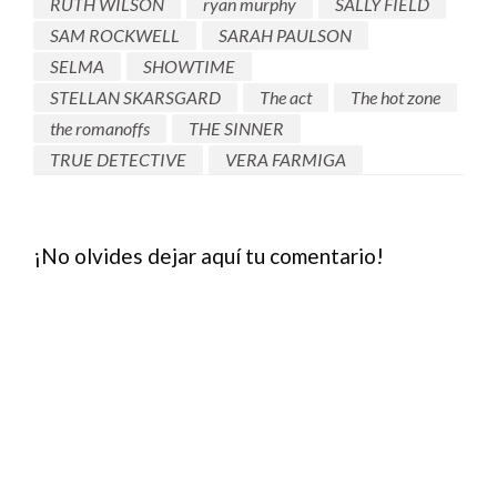
RUTH WILSON
ryan murphy
SALLY FIELD
SAM ROCKWELL
SARAH PAULSON
SELMA
SHOWTIME
STELLAN SKARSGARD
The act
The hot zone
the romanoffs
THE SINNER
TRUE DETECTIVE
VERA FARMIGA
¡No olvides dejar aquí tu comentario!