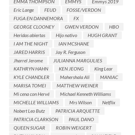
EMMA THOMPSON
EMMYS
Emmys 2019
Eric Lange
FEUD
FOSSE/VERDON
FUGA EN DANNEMORA
FX
GEORGE CLOONEY
GWEN VERDON
HBO
Heridas abiertas
Hijo nativo
HUGH GRANT
I AM THE NIGHT
IAN MCSHANE
JARED HARRIS
Jay R. Ferguson
Jharrel Jerome
JULIANNA MARGULIES
KATHRYN HAHN
KEN JEONG
King Lear
KYLE CHANDLER
Mahershala Ali
MANIAC
MARISA TOMEI
MATTHEW WEINER
Mi cena con Hervé
Michael Kenneth Williams
MICHELLE WILLIAMS
Mrs Wilson
Netflix
Nobert Leo Butz
PATRICIA ARQUETTE
PATRICIA CLARKSON
PAUL DANO
QUEEN SUGAR
ROBIN WEIGERT