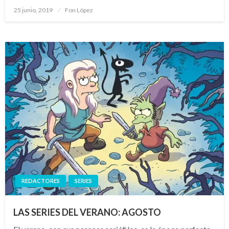
Publicado
25 junio, 2019
Fon López
el
REDACTORES
SERIES
LAS SERIES DEL VERANO: AGOSTO