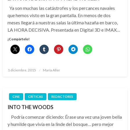
Ya son muchas las catástrofes y los percances navales
que hemos visto en la gran pantalla. En menos de dos
meses llegará a nuestras salas la última hazaña en barco,
LA HORA DECISIVA. Presentada en Digital 3D e IMAX…
¡Compártelo!
Publicado
1 diciembre, 2015
María Aller
el
CINE
CRÍTICAS
REDACTORES
INTO THE WOODS
Podría comenzar diciendo: Érase una vez una joven bella
y humilde que vivía en la linde del bosque… pero mejor