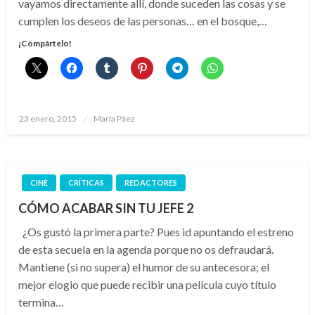
vayamos directamente allí, donde suceden las cosas y se
cumplen los deseos de las personas… en el bosque,…
¡Compártelo!
Publicado
23 enero, 2015
María Páez
el
CINE
CRÍTICAS
REDACTORES
CÓMO ACABAR SIN TU JEFE 2
¿Os gustó la primera parte? Pues id apuntando el estreno
de esta secuela en la agenda porque no os defraudará.
Mantiene (si no supera) el humor de su antecesora; el
mejor elogio que puede recibir una película cuyo título
termina…