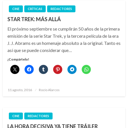
CINE
CRÍTICAS
REDACTORES
STAR TREK: MÁS ALLÁ
El próximo septiembre se cumplirán 50 años de la primera
emisión de la serie Star Trek, y la tercera película de la era
J. J. Abrams es un homenaje absoluto a la original. Tanto es
así que se puede considerar que…
¡Compártelo!
Publicado
11 agosto, 2016
Rocío Alarcos
el
CINE
REDACTORES
LA HORA DECISIVA YA TIENE TRÁILER