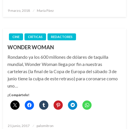
Publicado
9 marzo, 2018
María Páez
el
CINE
CRÍTICAS
REDACTORES
WONDER WOMAN
Rondando ya los 600 millones de dólares de taquilla
mundial, Wonder Woman llega por fin a nuestras
carteleras (la final de la Copa de Europa del sábado 3 de
junio tiene la culpa de este retraso) para coronarse como
uno…
¡Compártelo!
Publicado
21 junio, 2017
palomitron
el