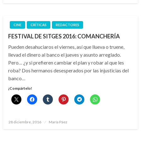
CINE
CRÍTICAS
REDACTORES
FESTIVAL DE SITGES 2016: COMANCHERÍA
Pueden desahuciaros el viernes, así que llueva o truene,
llevad el dinero al banco el jueves y asunto arreglado.
Pero… ¿y si prefieren cambiar el plan y robar al que les
roba? Dos hermanos desesperados por las injusticias del
banco…
¡Compártelo!
Publicado
28 diciembre, 2016
María Páez
el