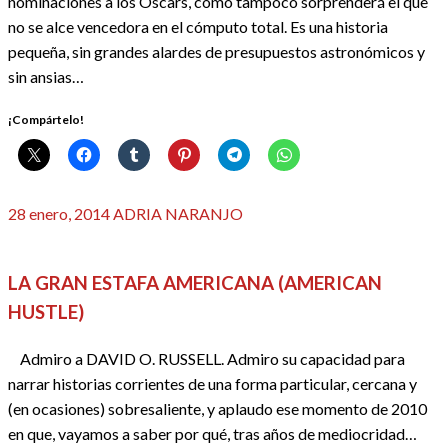
nominaciones a los Oscars, como tampoco sorprenderá el que
no se alce vencedora en el cómputo total. Es una historia
pequeña, sin grandes alardes de presupuestos astronómicos y
sin ansias…
¡Compártelo!
Publicado
28 enero, 2014
ADRIA NARANJO
el
CRÍTICAS
LA GRAN ESTAFA AMERICANA (AMERICAN
HUSTLE)
Admiro a DAVID O. RUSSELL. Admiro su capacidad para
narrar historias corrientes de una forma particular, cercana y
(en ocasiones) sobresaliente, y aplaudo ese momento de 2010
en que, vayamos a saber por qué, tras años de mediocridad…