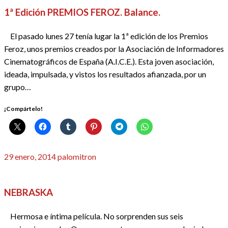
1ª Edición PREMIOS FEROZ. Balance.
El pasado lunes 27 tenía lugar la 1ª edición de los Premios
Feroz, unos premios creados por la Asociación de Informadores
Cinematográficos de España (A.I.C.E.). Esta joven asociación,
ideada, impulsada, y vistos los resultados afianzada, por un
grupo…
¡Compártelo!
Publicado
29 enero, 2014
palomitron
el
CRÍTICAS
NEBRASKA
Hermosa e íntima película. No sorprenden sus seis