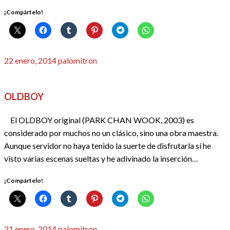
¡Compártelo!
Publicado
22 enero, 2014
palomitron
el
CRÍTICAS
REDACTORES
OLDBOY
El OLDBOY original (PARK CHAN WOOK, 2003) es
considerado por muchos no un clásico, sino una obra maestra.
Aunque servidor no haya tenido la suerte de disfrutarla sí he
visto varias escenas sueltas y he adivinado la inserción…
¡Compártelo!
Publicado
21 enero, 2014
palomitron