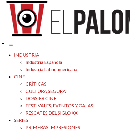
Tu espacio de la industria de cine española y latinoamericana
El Palomitrón
INDUSTRIA
Industria Española
Industria Latinoamericana
CINE
CRÍTICAS
CULTURA SEGURA
DOSSIER CINE
FESTIVALES, EVENTOS Y GALAS
RESCATES DEL SIGLO XX
SERIES
PRIMERAS IMPRESIONES