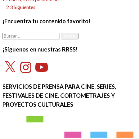
el
Paginación
1
2
3
Siguientes
de
¡Encuentra tu contenido favorito!
entradas
Buscar:
¡Síguenos en nuestras RRSS!
X
Instagram
YouTube
SERVICIOS DE PRENSA PARA CINE, SERIES,
FESTIVALES DE CINE, CORTOMETRAJES Y
PROYECTOS CULTURALES