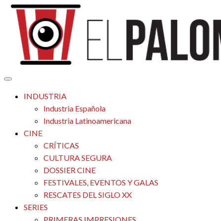
Saltar
al
contenido
Tu espacio de la industria de cine española y latinoamericana
El Palomitrón
INDUSTRIA
Industria Española
Industria Latinoamericana
CINE
CRÍTICAS
CULTURA SEGURA
DOSSIER CINE
FESTIVALES, EVENTOS Y GALAS
RESCATES DEL SIGLO XX
SERIES
PRIMERAS IMPRESIONES