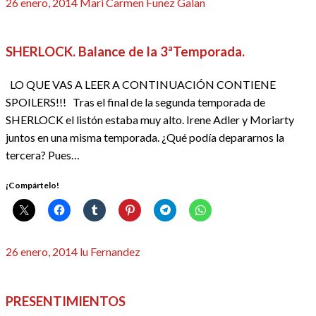
Publicado
26 enero, 2014
Mari Carmen Funez Galan
el
FINALES DE TEMPORADA
SERIES
SHERLOCK. Balance de la 3ªTemporada.
LO QUE VAS A LEER A CONTINUACIÓN CONTIENE
SPOILERS!!! Tras el final de la segunda temporada de
SHERLOCK el listón estaba muy alto. Irene Adler y Moriarty
juntos en una misma temporada. ¿Qué podía depararnos la
tercera? Pues…
¡Compártelo!
Publicado
26 enero, 2014
lu Fernandez
el
CINE
CRÍTICAS
NUESTRO CINE
PRESENTIMIENTOS