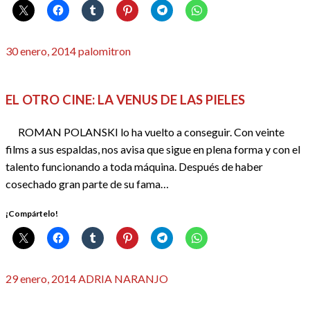
Publicado
30 enero, 2014
palomitron
el
CRÍTICAS
REDACTORES
EL OTRO CINE: LA VENUS DE LAS PIELES
ROMAN POLANSKI lo ha vuelto a conseguir. Con veinte
films a sus espaldas, nos avisa que sigue en plena forma y con el
talento funcionando a toda máquina. Después de haber
cosechado gran parte de su fama…
¡Compártelo!
Publicado
29 enero, 2014
ADRIA NARANJO
el
CINE
FESTIVALES, EVENTOS Y GALAS
REDACTORES