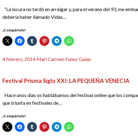
“La locura no tardó en arraigar y, para el verano del 93, me emb
debería haber llamado Vidas…
¡Compártelo!
Publicado
4 febrero, 2014
Mari Carmen Funez Galan
el
CRÍTICAS
REDACTORES
Festival Prisma Siglo XXI: LA PEQUEÑA VENECIA
Hace unos días os hablábamos del festival online que los compa
que triunfa en festivales de…
¡Compártelo!