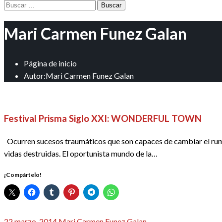
Buscar:
Mari Carmen Funez Galan
Página de inicio
Autor:Mari Carmen Funez Galan
CINE
CRÍTICAS
REDACTORES
Festival Prisma Siglo XXI: WONDERFUL TOWN
Ocurren sucesos traumáticos que son capaces de cambiar el rumbo 
vidas destruidas. El oportunista mundo de la…
¡Compártelo!
Publicado
22 marzo, 2014
Mari Carmen Funez Galan