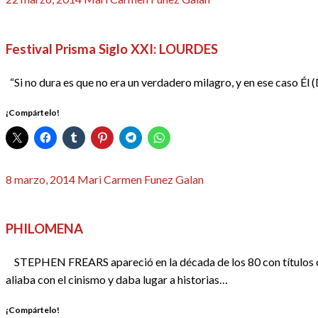
el
CINE
CRÍTICAS
REDACTORES
Festival Prisma Siglo XXI: LOURDES
“Si no dura es que no era un verdadero milagro, y en ese caso Él
¡Compártelo!
Publicado
8 marzo, 2014
Mari Carmen Funez Galan
el
CINE
CRÍTICAS
REDACTORES
PHILOMENA
STEPHEN FREARS apareció en la década de los 80 con títul
aliaba con el cinismo y daba lugar a historias…
¡Compártelo!