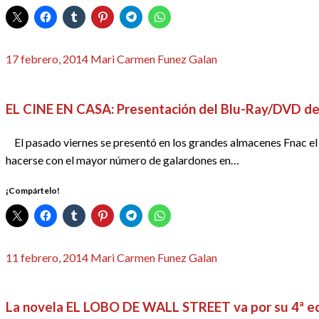
Publicado
17 febrero, 2014
Mari Carmen Funez Galan
el
CINE
REDACTORES
EL CINE EN CASA: Presentación del Blu-Ray/DVD
El pasado viernes se presentó en los grandes almacenes Fnac 
hacerse con el mayor número de galardones en…
¡Compártelo!
Publicado
11 febrero, 2014
Mari Carmen Funez Galan
el
BIBLIOTECA
REDACTORES
La novela EL LOBO DE WALL STREET va por su 4ª ed