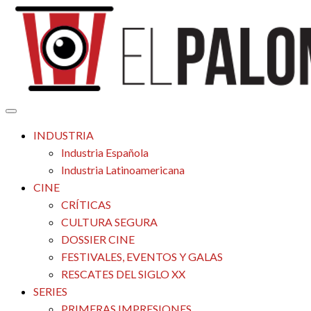
Saltar
al
contenido
Tu espacio de la industria de cine española y latinoamericana
El Palomitrón
INDUSTRIA
Industria Española
Industria Latinoamericana
CINE
CRÍTICAS
CULTURA SEGURA
DOSSIER CINE
FESTIVALES, EVENTOS Y GALAS
RESCATES DEL SIGLO XX
SERIES
PRIMERAS IMPRESIONES