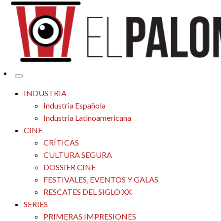
Tu espacio de la industria de cine española y latinoamericana
El Palomitrón
INDUSTRIA
Industria Española
Industria Latinoamericana
CINE
CRÍTICAS
CULTURA SEGURA
DOSSIER CINE
FESTIVALES, EVENTOS Y GALAS
RESCATES DEL SIGLO XX
SERIES
PRIMERAS IMPRESIONES