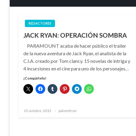
REDACTORES
JACK RYAN: OPERACIÓN SOMBRA
PARAMOUNT acaba de hacer público el trailer
de la nueva aventura de Jack Ryan, el analista de la
C.I.A. creado por Tom clancy. 15 novelas de intriga y
4 incursiones en el cine para uno de los personajes…
¡Compártelo!
Publicado
15 octubre, 2013
palomitron
el