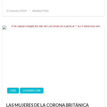
Publicado
21 marzo, 2019
Aitziber Polo
el
CINE
DOSSIER CINE
LAS MUJERES DE LA CORONA BRITÁNICA