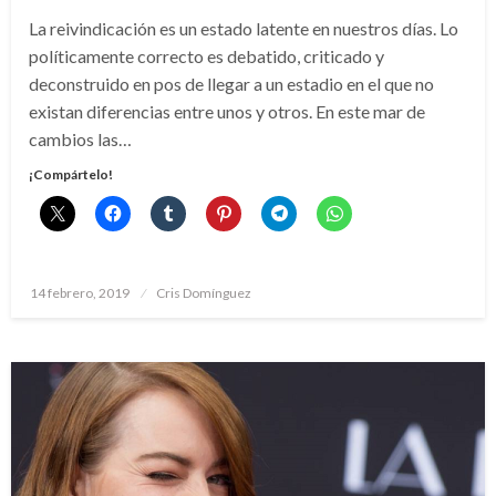
La reivindicación es un estado latente en nuestros días. Lo
políticamente correcto es debatido, criticado y
deconstruido en pos de llegar a un estadio en el que no
existan diferencias entre unos y otros. En este mar de
cambios las…
¡Compártelo!
Publicado
14 febrero, 2019
Cris Domínguez
el