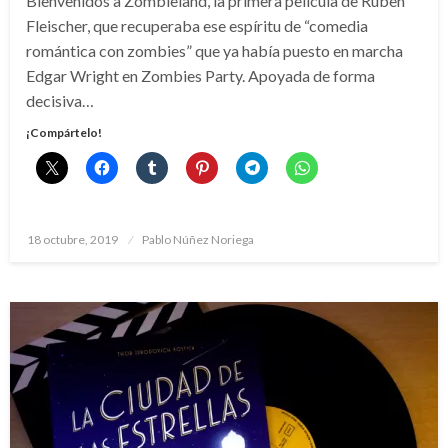
Bienvenidos a Zombieland, la primera película de Ruben
Fleischer, que recuperaba ese espíritu de “comedia
romántica con zombies” que ya había puesto en marcha
Edgar Wright en Zombies Party. Apoyada de forma
decisiva…
¡Compártelo!
Publicado
18 octubre, 2019
Pablo Núñez Noriega
el