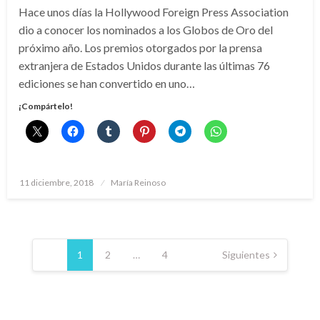
Hace unos días la Hollywood Foreign Press Association
dio a conocer los nominados a los Globos de Oro del
próximo año. Los premios otorgados por la prensa
extranjera de Estados Unidos durante las últimas 76
ediciones se han convertido en uno…
¡Compártelo!
Publicado
11 diciembre, 2018
María Reinoso
el
Paginación
de
1
2
…
4
Siguientes
entradas