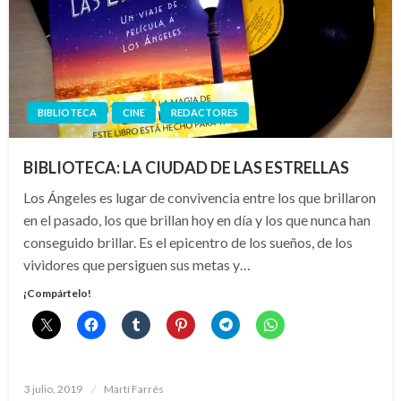
BIBLIOTECA
CINE
REDACTORES
BIBLIOTECA: LA CIUDAD DE LAS ESTRELLAS
Los Ángeles es lugar de convivencia entre los que brillaron
en el pasado, los que brillan hoy en día y los que nunca han
conseguido brillar. Es el epicentro de los sueños, de los
vividores que persiguen sus metas y…
¡Compártelo!
Publicado
3 julio, 2019
Martí Farrés
el