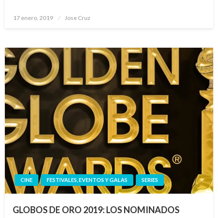
Publicado
17 enero, 2019
Jose Cruz
el
CINE
FESTIVALES, EVENTOS Y GALAS
SERIES
GLOBOS DE ORO 2019: LOS NOMINADOS