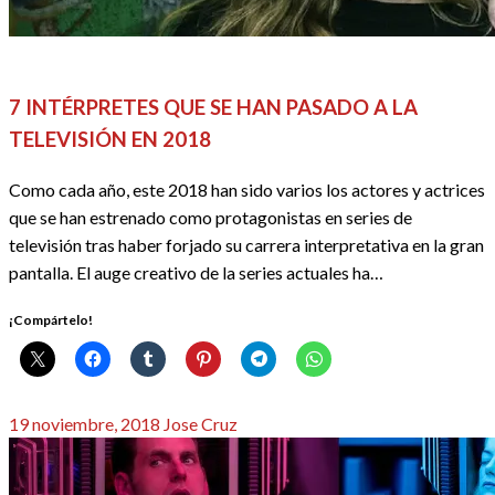
DOSSIER SERIES
REDACTORES
SERIES
7 INTÉRPRETES QUE SE HAN PASADO A LA
TELEVISIÓN EN 2018
Como cada año, este 2018 han sido varios los actores y actrices
que se han estrenado como protagonistas en series de
televisión tras haber forjado su carrera interpretativa en la gran
pantalla. El auge creativo de la series actuales ha…
¡Compártelo!
Publicado
19 noviembre, 2018
Jose Cruz
el