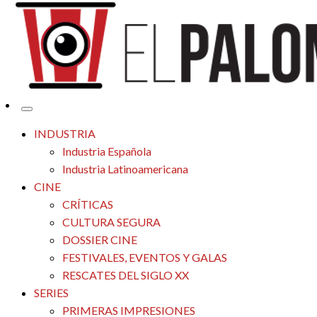
Tu espacio de la industria de cine española y latinoamericana
El Palomitrón
INDUSTRIA
Industria Española
Industria Latinoamericana
CINE
CRÍTICAS
CULTURA SEGURA
DOSSIER CINE
FESTIVALES, EVENTOS Y GALAS
RESCATES DEL SIGLO XX
SERIES
PRIMERAS IMPRESIONES