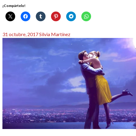
¡Compártelo!
Publicado
31 octubre, 2017
Silvia Martínez
el
CINE
REDACTORES