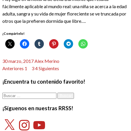
fácilmente aplicable al mundo real: una niña se acerca a la edad
adulta, sangra y su vida de mujer floreciente se ve truncada por
otros que la prefieren dormida que libre….
¡Compártelo!
Publicado
30 marzo, 2017
Alex Merino
el
Paginación
Anteriores
1
2
3
4
Siguientes
de
¡Encuentra tu contenido favorito!
entradas
Buscar:
¡Síguenos en nuestras RRSS!
X
Instagram
YouTube