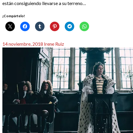
están consiguiendo llevarse a su terreno…
¡Compártelo!
Publicado
14 noviembre, 2018
Irene Ruiz
el