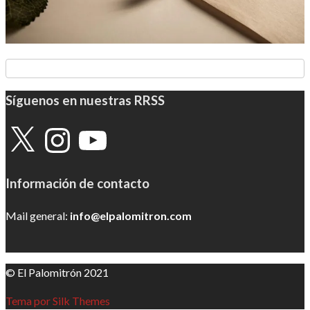
Síguenos en nuestras RRSS
X
Instagram
YouTube
Información de contacto
Mail general:
info@elpalomitron.com
© El Palomitrón 2021
Tema por Silk Themes