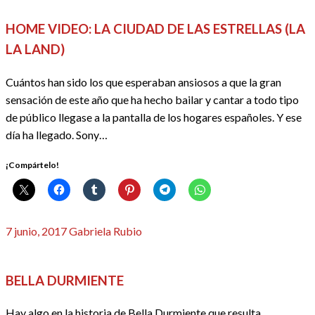
HOME VIDEO: LA CIUDAD DE LAS ESTRELLAS (LA
LA LAND)
Cuántos han sido los que esperaban ansiosos a que la gran
sensación de este año que ha hecho bailar y cantar a todo tipo
de público llegase a la pantalla de los hogares españoles. Y ese
día ha llegado. Sony…
¡Compártelo!
Publicado
7 junio, 2017
Gabriela Rubio
el
CINE
CRÍTICAS
REDACTORES
BELLA DURMIENTE
Hay algo en la historia de Bella Durmiente que resulta