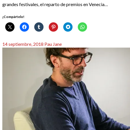
grandes festivales, el reparto de premios en Venecia…
¡Compártelo!
Publicado
14 septiembre, 2018
Pau Jane
el