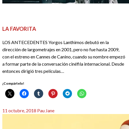
CINE
CRÍTICAS
FESTIVALES, EVENTOS Y GALAS
REDACTORES
LA FAVORITA
LOS ANTECEDENTES Yorgos Lanthimos debutó en la
dirección de largometrajes en 2001, pero no fue hasta 2009,
con el estreno en Cannes de Canino, cuando su nombre empezó
a formar parte de la conversación cinéfila internacional. Desde
entonces dirigió tres películas…
¡Compártelo!
Publicado
11 octubre, 2018
Pau Jane
el