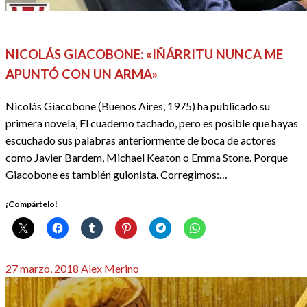
2018
BIBLIOTECA
CINE
ENTREVISTAS
REDACTORES
NICOLÁS GIACOBONE: «IÑÁRRITU NUNCA ME
APUNTÓ CON UN ARMA»
Nicolás Giacobone (Buenos Aires, 1975) ha publicado su
primera novela, El cuaderno tachado, pero es posible que hayas
escuchado sus palabras anteriormente de boca de actores
como Javier Bardem, Michael Keaton o Emma Stone. Porque
Giacobone es también guionista. Corregimos:…
¡Compártelo!
Publicado
27 marzo, 2018
Alex Merino
el