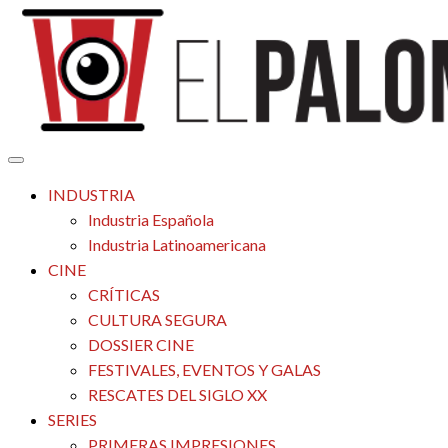
Saltar
al
contenido
Tu espacio de la industria de cine española y latinoamericana
El Palomitrón
INDUSTRIA
Industria Española
Industria Latinoamericana
CINE
CRÍTICAS
CULTURA SEGURA
DOSSIER CINE
FESTIVALES, EVENTOS Y GALAS
RESCATES DEL SIGLO XX
SERIES
PRIMERAS IMPRESIONES