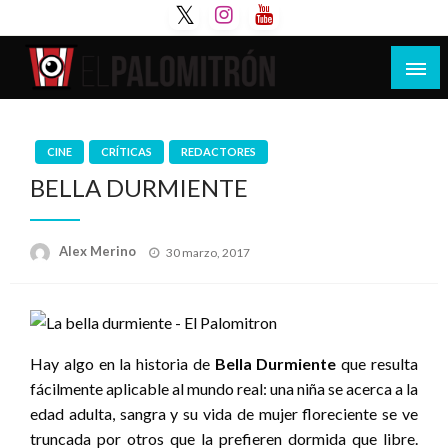
Saltar
al
contenido
Tu espacio de la industria de cine española y
El Palomitrón
latinoamericana
CINE
CRÍTICAS
REDACTORES
BELLA DURMIENTE
Publicado
Alex Merino
30 marzo, 2017
el
Hay algo en la historia de
Bella Durmiente
que resulta
fácilmente aplicable al mundo real: una niña se acerca a la
edad adulta, sangra y su vida de mujer floreciente se ve
truncada por otros que la prefieren dormida que libre.