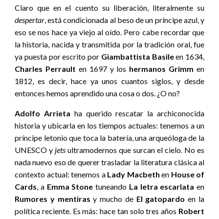
Claro que en el cuento su liberación, literalmente su
despertar
, está condicionada al beso de un príncipe azul, y
eso se nos hace ya viejo al oído. Pero cabe recordar que
la historia, nacida y transmitida por la tradición oral, fue
ya puesta por escrito por
Giambattista Basile
en 1634,
Charles Perrault
en 1697 y los
hermanos Grimm
en
1812, es decir, hace ya unos cuantos siglos, y desde
entonces hemos aprendido una cosa o dos. ¿O no?
Adolfo Arrieta
ha querido rescatar la archiconocida
historia y ubicarla en los tiempos actuales: tenemos a un
príncipe letonio que toca la batería, una arqueóloga de la
UNESCO y
jets
ultramodernos que surcan el cielo. No es
nada nuevo eso de querer trasladar la literatura clásica al
contexto actual: tenemos a
Lady Macbeth
en
House of
Cards
, a
Emma Stone
tuneando
La letra escarlata
en
Rumores y mentiras
y mucho de
El gatopardo
en la
política reciente. Es más: hace tan solo tres años
Robert