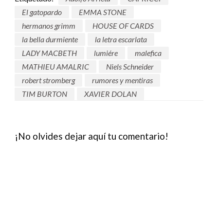
El gatopardo
EMMA STONE
hermanos grimm
HOUSE OF CARDS
la bella durmiente
la letra escarlata
LADY MACBETH
lumiére
malefica
MATHIEU AMALRIC
Niels Schneider
robert stromberg
rumores y mentiras
TIM BURTON
XAVIER DOLAN
¡No olvides dejar aquí tu comentario!