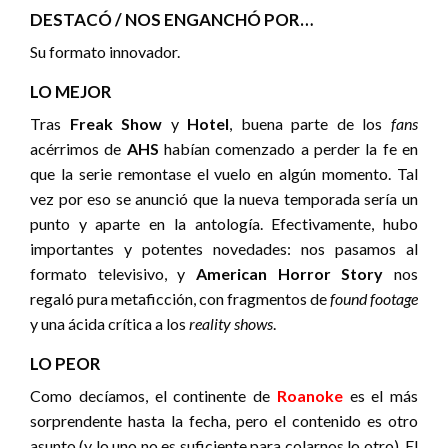
DESTACÓ / NOS ENGANCHÓ POR…
Su formato innovador.
LO MEJOR
Tras
Freak Show
y
Hotel
, buena parte de los
fans
acérrimos de
AHS
habían comenzado a perder la fe en
que la serie remontase el vuelo en algún momento. Tal
vez por eso se anunció que la nueva temporada sería un
punto y aparte en la antología. Efectivamente, hubo
importantes y potentes novedades: nos pasamos al
formato televisivo, y
American Horror Story
nos
regaló pura metaficción, con fragmentos de
found footage
y una ácida crítica a los
reality shows
.
LO PEOR
Como decíamos, el continente de
Roanoke
es el más
sorprendente hasta la fecha, pero el contenido es otro
asunto (y lo uno no es suficiente para colarnos lo otro). El