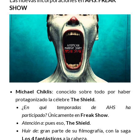
Las nuevas incorporaciones en
AHS: FREAK
SHOW
Michael Chiklis
: conocido sobre todo por haber
protagonizado la célebre
The Shield
.
¿En qué temporadas de AHS ha
participado?
Únicamente en
Freak Show
.
Atención a
: pues eso,
The Shield
.
Huir de
: gran parte de su filmografía, con la saga
Los 4 fantásticos
a la cabeza.