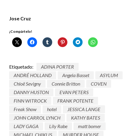
Jose Cruz
¡Compártelo!
Etiquetado:
ADINA PORTER
ANDRÉ HOLLAND
Angela Basset
ASYLUM
Chloë Sevigny
Connie Britton
COVEN
DANNY HUSTON
EVAN PETERS
FINN WITROCK
FRANK POTENTE
Freak Show
hotel
JESSICA LANGE
JOHN CARROL LYNCH
KATHY BATES
LADY GAGA
Lily Rabe
matt bomer
MICHAEL CHIKLIS
MURDER HOUSE