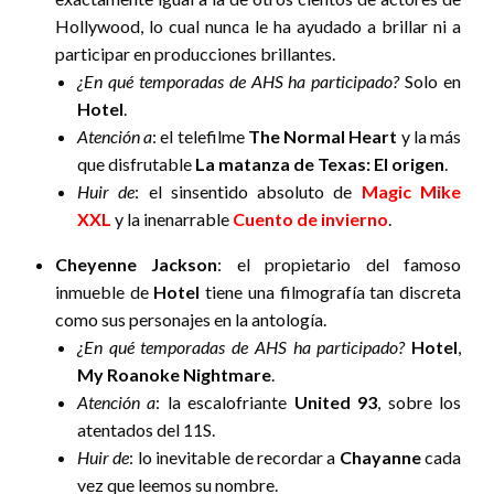
Hollywood, lo cual nunca le ha ayudado a brillar ni a
participar en producciones brillantes.
¿En qué temporadas de AHS ha participado?
Solo en
Hotel
.
Atención a
: el telefilme
The Normal Heart
y la más
que disfrutable
La matanza de Texas: El origen
.
Huir de
: el sinsentido absoluto de
Magic Mike
XXL
y la inenarrable
Cuento de invierno
.
Cheyenne Jackson
: el propietario del famoso
inmueble de
Hotel
tiene una filmografía tan discreta
como sus personajes en la antología.
¿En qué temporadas de AHS ha participado?
Hotel
,
My Roanoke Nightmare
.
Atención a
: la escalofriante
United 93
, sobre los
atentados del 11S.
Huir de
: lo inevitable de recordar a
Chayanne
cada
vez que leemos su nombre.