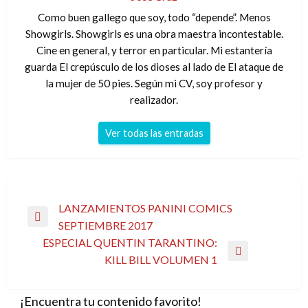
Como buen gallego que soy, todo “depende”. Menos
Showgirls. Showgirls es una obra maestra incontestable.
Cine en general, y terror en particular. Mi estantería
guarda El crepúsculo de los dioses al lado de El ataque de
la mujer de 50 pies. Según mi CV, soy profesor y
realizador.
Ver todas las entradas
Navegación
LANZAMIENTOS PANINI COMICS
Entrada
SEPTIEMBRE 2017
de
anterior
ESPECIAL QUENTIN TARANTINO:
entradas
Entrada
KILL BILL VOLUMEN 1
siguiente
¡Encuentra tu contenido favorito!