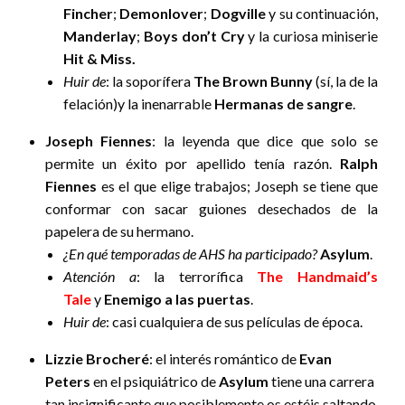
Fincher
;
Demonlover
;
Dogville
y su continuación,
Manderlay
;
Boys don’t Cry
y la curiosa miniserie
Hit & Miss.
Huir de
: la soporífera
The Brown Bunny
(sí, la de la
felación)y la inenarrable
Hermanas de sangre
.
Joseph Fiennes
: la leyenda que dice que solo se
permite un éxito por apellido tenía razón.
Ralph
Fiennes
es el que elige trabajos; Joseph se tiene que
conformar con sacar guiones desechados de la
papelera de su hermano.
¿En qué temporadas de AHS ha participado?
Asylum
.
Atención a
: la terrorífica
The Handmaid’s
Tale
y
Enemigo a las puertas
.
Huir de
: casi cualquiera de sus películas de época.
Lizzie Brocheré
: el interés romántico de
Evan
Peters
en el psiquiátrico de
Asylum
tiene una carrera
tan insignificante que posiblemente os estéis saltando