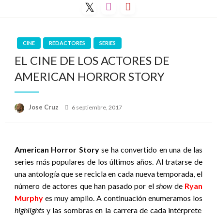
Saltar
al
contenido
CINE
REDACTORES
SERIES
EL CINE DE LOS ACTORES DE
AMERICAN HORROR STORY
Publicado
Jose Cruz
6 septiembre, 2017
el
American Horror Story
se ha convertido en una de las
series más populares de los últimos años. Al tratarse de
una antología que se recicla en cada nueva temporada, el
número de actores que han pasado por el
show
de
Ryan
Murphy
es muy amplio. A continuación enumeramos los
highlights
y las sombras en la carrera de cada intérprete