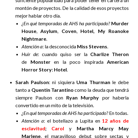
suficiente popularidad para poder tener en cartera un
montón de proyectos. De la calidad de esos proyectos
mejor hablar otro día.
¿En qué temporadas de AHS ha participado?
Murder
House
,
Asylum
,
Coven
,
Hotel, My Roanoke
Nightmare
.
Atención a
: la desconocida
Miss Stevens
.
Huir de
: cuando quiso ser la
Charlize Theron
de
Monster
en la poco inspirada
American
Horror Story: Hotel
.
Sarah Paulson
: ni siquiera
Uma Thurman
le debe
tanto a
Quentin Tarantino
como la deuda que tendrá
siempre Paulson con
Ryan Murphy
por haberla
convertido en un mito de la televisión.
¿En qué temporadas de AHS ha participado?
En todas.
Atención a
: el botellazo a Lupita en
12 años de
esclavitud
;
Carol
y
Martha Marcy May
Marlene
, el maravilloso debut sobre sectas y