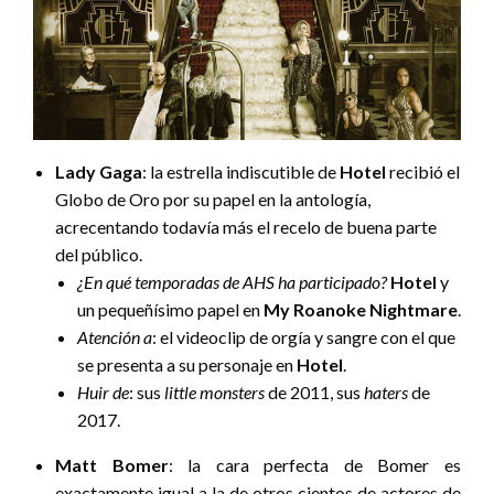
Lady Gaga
: la estrella indiscutible de
Hotel
recibió el
Globo de Oro por su papel en la antología,
acrecentando todavía más el recelo de buena parte
del público.
¿En qué temporadas de AHS ha participado?
Hotel
y
un pequeñísimo papel en
My Roanoke Nightmare
.
Atención a
: el videoclip de orgía y sangre con el que
se presenta a su personaje en
Hotel
.
Huir de
: sus
little monsters
de 2011, sus
haters
de
2017.
Matt Bomer
: la cara perfecta de Bomer es
exactamente igual a la de otros cientos de actores de