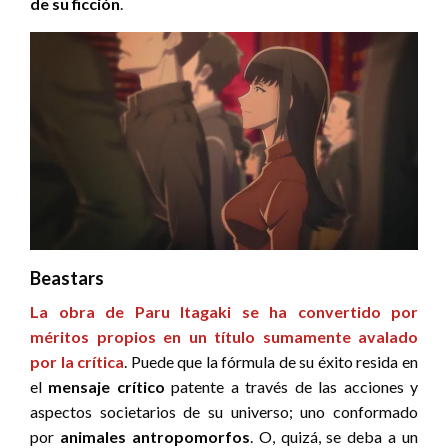
de su ficción
.
Beastars
La obra de Paru Itagaki se ha convertido por
méritos propios en un título sumamente avalado
por la crítica
. Puede que la fórmula de su éxito resida en
el
mensaje crítico
patente a través de las acciones y
aspectos societarios de su universo; uno conformado
por
animales antropomorfos
. O, quizá, se deba a un