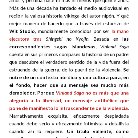
amor y pérdida hace ni más ni menos que quince años.
Más de una década ha tardado el medio audiovisual en
recibir la valiosa historia vikinga del autor nipón. Y qué
mejor manera de hacerlo que a través del esfuerzo de
Wit Studio
, mundialmente conocidos por ser
la mano
ejecutora tras
Shingeki no Kyojin
. Basada en
las
correspondientes sagas islandesas
,
Vinland Saga
cuenta en sus primeros compases la historia de un padre
que descubre el verdadero sentido de la vida fuera del
estruendo de la guerra, de lo pueril de la violencia.
Se
nutre de un contexto nórdico y una cultura para, en
el fondo, hacer que su mensaje sea mucho más
demoledor
.
Porque
Vinland Saga
no es más que una
alegoría a la libertad, un mensaje antibélico que
pone de manifiesto lo intrascendente de la violencia
.
Narrativamente exquisita, eficazmente despiadada
cuando debe serlo y eficazmente intimista y detallista
cuando así lo requiere.
Un título valiente, como