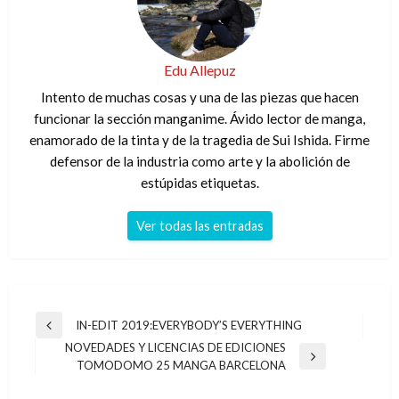
Edu Allepuz
Intento de muchas cosas y una de las piezas que hacen
funcionar la sección manganime. Ávido lector de manga,
enamorado de la tinta y de la tragedia de Sui Ishida. Firme
defensor de la industria como arte y la abolición de
estúpidas etiquetas.
Ver todas las entradas
Navegación
IN-EDIT 2019:EVERYBODY’S EVERYTHING
Entrada
de
NOVEDADES Y LICENCIAS DE EDICIONES
anterior
Entrada
TOMODOMO 25 MANGA BARCELONA
entradas
siguiente