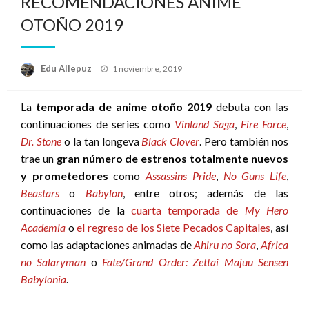
RECOMENDACIONES ANIME
OTOÑO 2019
Publicado
Edu Allepuz
1 noviembre, 2019
el
La
temporada de anime otoño 2019
debuta con las
continuaciones de series como
Vinland Saga
,
Fire Force
,
Dr. Stone
o la tan longeva
Black Clover
. Pero también nos
trae un
gran número de estrenos totalmente nuevos
y prometedores
como
Assassins Pride
,
No Guns Life
,
Beastars
o
Babylon
, entre otros; además de las
continuaciones de la
cuarta temporada de
My Hero
Academia
o
el regreso de los Siete Pecados Capitales
, así
como las adaptaciones animadas de
Ahiru no Sora
,
Africa
no Salaryman
o
Fate/Grand Order: Zettai Majuu Sensen
Babylonia
.