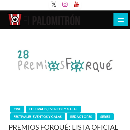
Saltar
al
contenido
Tu espacio de la industria de cine española y
El Palomitrón
latinoamericana
CINE
FESTIVALES, EVENTOS Y GALAS
FESTIVALES, EVENTOS Y GALAS
REDACTORES
SERIES
PREMIOS FORQUÉ: LISTA OFICIAL