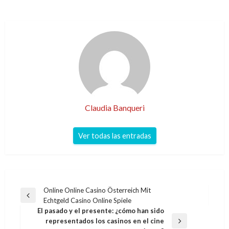
Claudia Banqueri
Ver todas las entradas
Navegación
Online Online Casino Österreich Mit
Entrada
Echtgeld Casino Online Spiele
de
anterior
El pasado y el presente: ¿cómo han sido
entradas
representados los casinos en el cine
Entrada