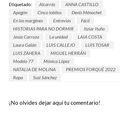
Etiquetado:
Alcarràs
ANNA CASTILLO
Apagón
Cinco lobitos
Denis Ménochet
En los margénes
Entrevías
Fácil
HISTORIAS PARA NO DORMIR
Itziar Ituño
Jesús Carroza
La unidad
LAIA COSTA
Laura Galán
LUIS CALLEJO
LUIS TOSAR
LUIS ZAHERA
MIGUEL HERRÁN
Modelo 77
Mónica López
NATALIA DE MOLINA
PREMIOS FORQUÉ 2022
Rapa
Susi Sánchez
¡No olvides dejar aquí tu comentario!