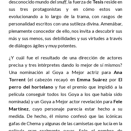
desconocido mundo del
snuff
, la fuerza de
Tesis
reside en
sus tres protagonistas y en cómo estos van
evolucionando a lo largo de la trama, con rasgos de
personalidad escritos con una sutileza divina. Amenábar,
plenamente conocedor de ello, nos invita a descubrir sus
más y sus menos, sus debilidades y sus virtudes a través
de diálogos ágiles y muy potentes.
¿Y cuál fue el resultado de una dirección de actores
precisa y tres intérpretes dando lo mejor de sí mismos?
Una nominación al Goya a Mejor actriz para
Ana
Torrent
(el cabezón recayó en
Emma Suárez
por
El
perro del hortelano
y fue el premio que impidió a la
película conseguir todos los Goya a los que había sido
nominada) y un Goya a Mejor actor revelación para
Fele
Martínez
, cuyo personaje parecía estar hecho a su
medida. De hecho, él mismo confesó que las icónicas
gafas de Chema y algunas de las camisetas que lucía en la
película eran realmente suyas. Solo el nombre de