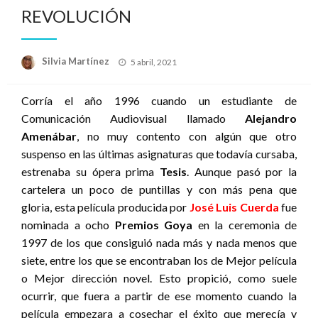
REVOLUCIÓN
Publicado
Silvia Martínez
5 abril, 2021
el
Corría el año 1996 cuando un estudiante de
Comunicación Audiovisual llamado
Alejandro
Amenábar
, no muy contento con algún que otro
suspenso en las últimas asignaturas que todavía cursaba,
estrenaba su ópera prima
Tesis
. Aunque pasó por la
cartelera un poco de puntillas y con más pena que
gloria, esta película producida por
José Luis Cuerda
fue
nominada a ocho
Premios Goya
en la ceremonia de
1997 de los que consiguió nada más y nada menos que
siete, entre los que se encontraban los de Mejor película
o Mejor dirección novel. Esto propició, como suele
ocurrir, que fuera a partir de ese momento cuando la
película empezara a cosechar el éxito que merecía y