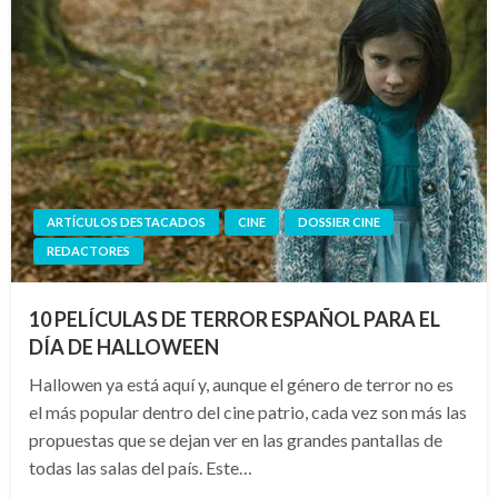
ARTÍCULOS DESTACADOS
CINE
DOSSIER CINE
REDACTORES
10 PELÍCULAS DE TERROR ESPAÑOL PARA EL
DÍA DE HALLOWEEN
Hallowen ya está aquí y, aunque el género de terror no es
el más popular dentro del cine patrio, cada vez son más las
propuestas que se dejan ver en las grandes pantallas de
todas las salas del país. Este…