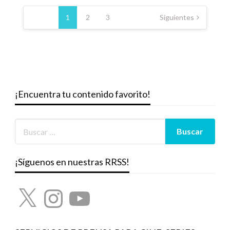
Paginación
de
1
2
3
Siguientes
entradas
¡Encuentra tu contenido favorito!
¡Síguenos en nuestras RRSS!
X
Instagram
YouTube