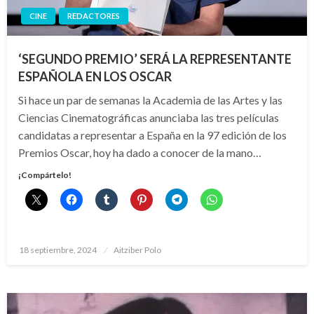
CINE
REDACTORES
‘SEGUNDO PREMIO’ SERÁ LA REPRESENTANTE
ESPAÑOLA EN LOS OSCAR
Si hace un par de semanas la Academia de las Artes y las
Ciencias Cinematográficas anunciaba las tres películas
candidatas a representar a España en la 97 edición de los
Premios Oscar, hoy ha dado a conocer de la mano…
¡Compártelo!
Publicado
18 septiembre, 2024
Aitziber Polo
el