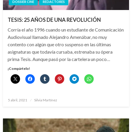
DOSSIER CINE
REDACTORES
TESIS: 25 AÑOS DE UNA REVOLUCIÓN
Corría el año 1996 cuando un estudiante de Comunicación
Audiovisual llamado Alejandro Amenábar, no muy
contento con algún que otro suspenso en las últimas
asignaturas que todavía cursaba, estrenaba su ópera
prima Tesis. Aunque pasó por la cartelera un poco…
¡Compártelo!
Publicado
5 abril, 2021
Silvia Martínez
el