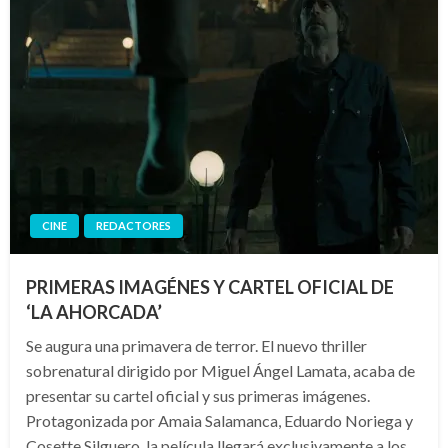
CINE
REDACTORES
PRIMERAS IMAGÉNES Y CARTEL OFICIAL DE
‘LA AHORCADA’
Se augura una primavera de terror. El nuevo thriller
sobrenatural dirigido por Miguel Ángel Lamata, acaba de
presentar su cartel oficial y sus primeras imágenes.
Protagonizada por Amaia Salamanca, Eduardo Noriega y
Cosette Silguero, la película llegará exclusivamente a los…