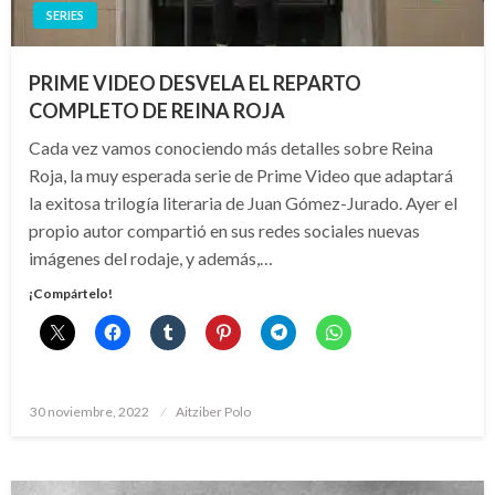
SERIES
PRIME VIDEO DESVELA EL REPARTO
COMPLETO DE REINA ROJA
Cada vez vamos conociendo más detalles sobre Reina
Roja, la muy esperada serie de Prime Video que adaptará
la exitosa trilogía literaria de Juan Gómez-Jurado. Ayer el
propio autor compartió en sus redes sociales nuevas
imágenes del rodaje, y además,…
¡Compártelo!
Publicado
30 noviembre, 2022
Aitziber Polo
el