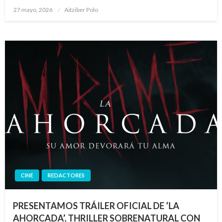
Publicado
27 mayo, 2026
Aitziber Polo
el
CINE
REDACTORES
PRESENTAMOS TRÁILER OFICIAL DE ‘LA
AHORCADA’, THRILLER SOBRENATURAL CON