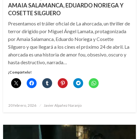
AMAIA SALAMANCA, EDUARDO NORIEGA Y
COSETTE SILGUERO
Presentamos el tráiler oficial de La ahorcada, un thriller de
terror dirigido por Miguel Ángel Lamata, protagonizada
por Amaia Salamanca, Eduardo Noriega y Cosette
Silguero y que llegará a los cines el próximo 24 de abril. La
ahorcada es una historia de amor fou, obsesivo, oscuro y
hasta destructivo, narrada…
¡Compártelo!
Publicado
20 febrero, 2026
Javier Alpañez Naranjo
el