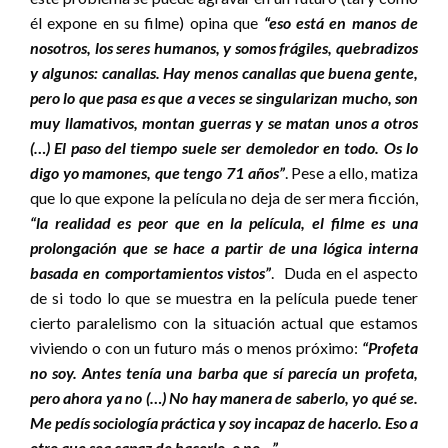
él expone en su filme) opina que
“eso está en manos de
nosotros, los seres humanos, y somos frágiles, quebradizos
y algunos: canallas. Hay menos canallas que buena gente,
pero lo que pasa es que a veces se singularizan mucho, son
muy llamativos, montan guerras y se matan unos a otros
(…) El paso del tiempo suele ser demoledor en todo. Os lo
digo yo mamones, que tengo 71 años”
. Pese a ello, matiza
que lo que expone la película no deja de ser mera ficción,
“la realidad es peor que en la película, el filme es una
prolongación que se hace a partir de una lógica interna
basada en comportamientos vistos”
. Duda en el aspecto
de si todo lo que se muestra en la película puede tener
cierto paralelismo con la situación actual que estamos
viviendo o con un futuro más o menos próximo:
“Profeta
no soy. Antes tenía una barba que sí parecía un profeta,
pero ahora ya no (…) No hay manera de saberlo, yo qué se.
Me pedís sociología práctica y soy incapaz de hacerlo. Eso a
otro que sea capaz de hacerlo, o no…”