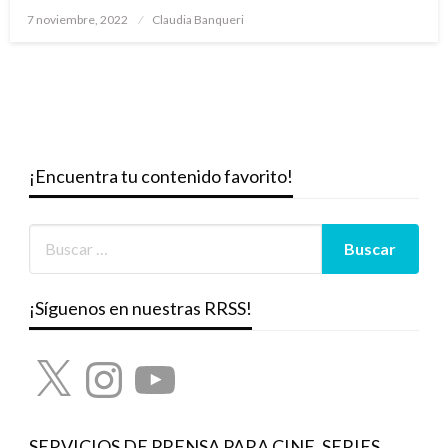
Publicado
7 noviembre, 2022
Claudia Banqueri
el
¡Encuentra tu contenido favorito!
¡Síguenos en nuestras RRSS!
X
Instagram
YouTube
SERVICIOS DE PRENSA PARA CINE, SERIES,