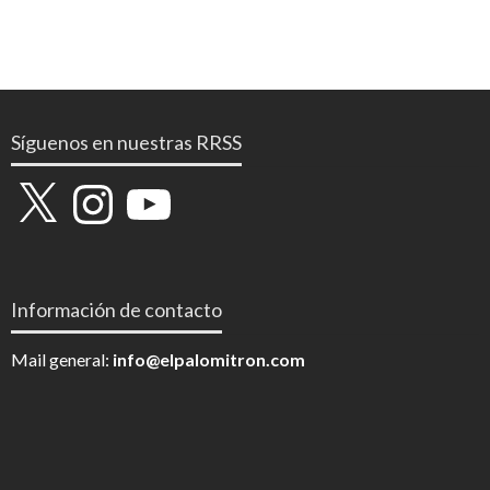
Síguenos en nuestras RRSS
X
Instagram
YouTube
Información de contacto
Mail general:
info@elpalomitron.com