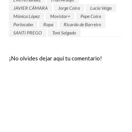
JAVIER CÁMARA
Jorge Coira
Lucía Veiga
Mónica López
Movistar+
Pepe Coira
Portocabo
Rapa
Ricardo de Barreiro
SANTI PREGO
Toni Salgado
¡No olvides dejar aquí tu comentario!