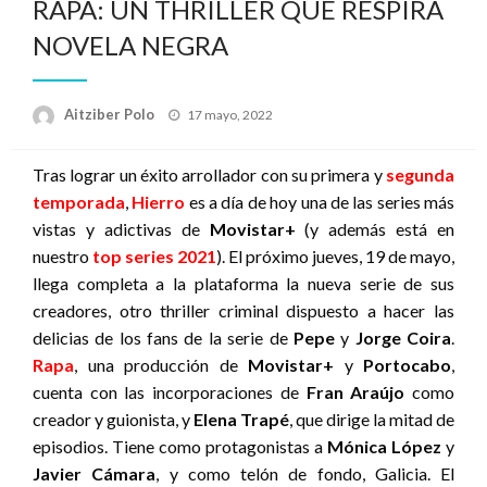
RAPA: UN THRILLER QUE RESPIRA
NOVELA NEGRA
Publicado
Aitziber Polo
17 mayo, 2022
el
Tras lograr un éxito arrollador con su primera y
segunda
temporada
,
Hierro
es a día de hoy una de las series más
vistas y adictivas de
Movistar+
(y además está en
nuestro
top series 2021
)
. El próximo jueves, 19 de mayo,
llega completa a la plataforma la nueva serie de sus
creadores, otro thriller criminal dispuesto a hacer las
delicias de los fans de la serie de
Pepe
y
Jorge Coira
.
Rapa
, una producción de
Movistar+
y
Portocabo
,
cuenta con las incorporaciones de
Fran Araújo
como
creador y guionista, y
Elena Trapé
, que dirige la mitad de
episodios. Tiene como protagonistas a
Mónica López
y
Javier Cámara
, y como telón de fondo, Galicia. El