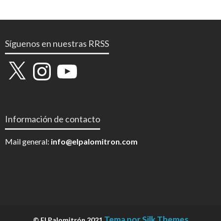
Síguenos en nuestras RRSS
X
Instagram
YouTube
Información de contacto
Mail general:
info@elpalomitron.com
Tema por Silk Themes
© El Palomitrón 2021