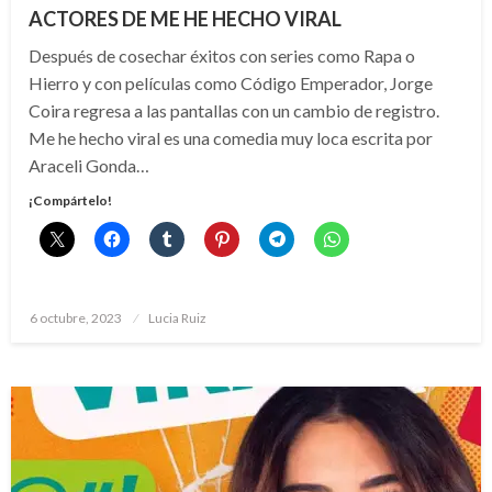
ACTORES DE ME HE HECHO VIRAL
Después de cosechar éxitos con series como Rapa o
Hierro y con películas como Código Emperador, Jorge
Coira regresa a las pantallas con un cambio de registro.
Me he hecho viral es una comedia muy loca escrita por
Araceli Gonda…
¡Compártelo!
Publicado
6 octubre, 2023
Lucia Ruiz
el