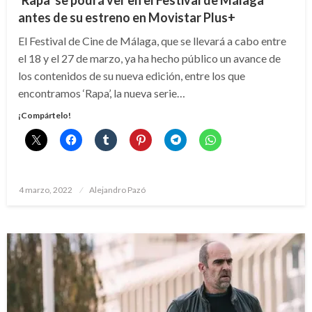
‘Rapa’ se podrá ver en el Festival de Málaga
antes de su estreno en Movistar Plus+
El Festival de Cine de Málaga, que se llevará a cabo entre
el 18 y el 27 de marzo, ya ha hecho público un avance de
los contenidos de su nueva edición, entre los que
encontramos ‘Rapa’, la nueva serie…
¡Compártelo!
Publicado
4 marzo, 2022
Alejandro Pazó
el