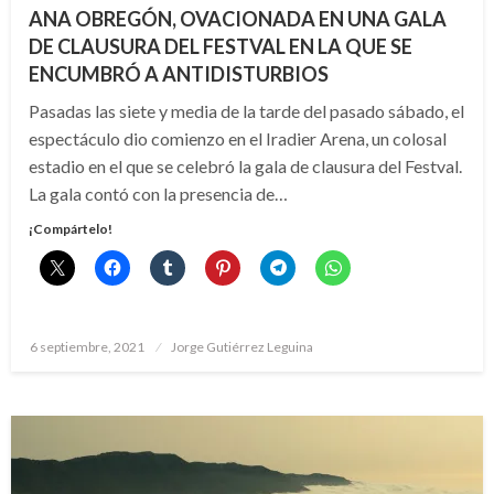
ANA OBREGÓN, OVACIONADA EN UNA GALA
DE CLAUSURA DEL FESTVAL EN LA QUE SE
ENCUMBRÓ A ANTIDISTURBIOS
Pasadas las siete y media de la tarde del pasado sábado, el
espectáculo dio comienzo en el Iradier Arena, un colosal
estadio en el que se celebró la gala de clausura del Festval.
La gala contó con la presencia de…
¡Compártelo!
Publicado
6 septiembre, 2021
Jorge Gutiérrez Leguina
el