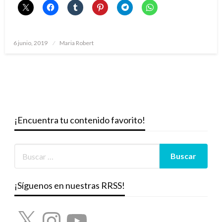
Publicado
6 junio, 2019
Maria Robert
el
¡Encuentra tu contenido favorito!
¡Síguenos en nuestras RRSS!
X
Instagram
YouTube