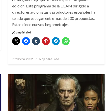
edición. Este programa de la ECAM dirigido a
directores, guionistas y productores españoles ha
tenido que escoger entre más de 200 propuestas.
Estos cinco nuevos largometrajes…
¡Compártelo!
Publicado
8 febrero, 2022
Alejandro Pazó
el