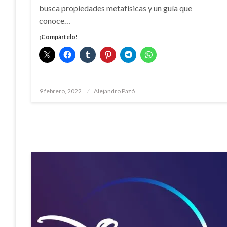
busca propiedades metafísicas y un guía que
conoce…
¡Compártelo!
Publicado
9 febrero, 2022
Alejandro Pazó
el