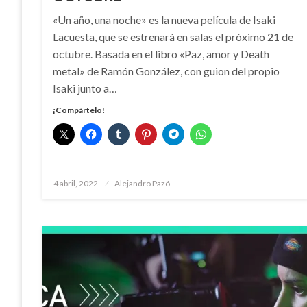
«Un año, una noche» es la nueva película de Isaki
Lacuesta, que se estrenará en salas el próximo 21 de
octubre. Basada en el libro «Paz, amor y Death
metal» de Ramón González, con guion del propio
Isaki junto a…
¡Compártelo!
Publicado
4 abril, 2022
Alejandro Pazó
el