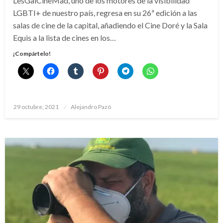
LesGaiCineMad, uno de los motores de la visibilidad
LGBTI+ de nuestro país, regresa en su 26ª edición a las
salas de cine de la capital, añadiendo el Cine Doré y la Sala
Equis a la lista de cines en los…
¡Compártelo!
Publicado
29 octubre, 2021
Alejandro Pazó
el