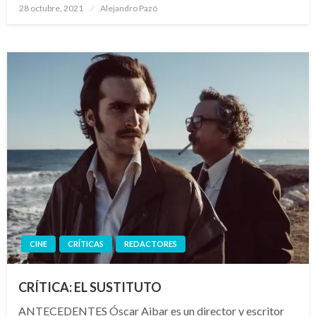
Publicado
28 octubre, 2021
Alejandro Pazó
el
CINE
CRÍTICAS
REDACTORES
CRÍTICA: EL SUSTITUTO
ANTECEDENTES Óscar Aibar es un director y escritor