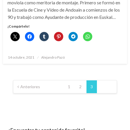
moviola como meritoria de montaje. Primero se formó en
la Escuela de Cine y Vídeo de Andoain a comienzos de los
90 y trabajó como Ayudante de producción en Euskal…
¡Compártelo!
Publicado
14 octubre, 2021
Alejandro Pazó
el
Paginación
de
Anteriores
1
2
3
entradas