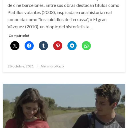
de cine barcelonés. Entre sus obras destacan títulos como
Platillos volantes (2003), inspirada en una historia real
conocida como “los suicidios de Terrassa”, o El gran
Vázquez (2010), un biopic del historietista…
¡Compártelo!
Publicado
28 octubre, 2021
Alejandro Pazó
el