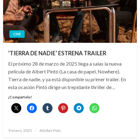
CINE
‘TIERRA DE NADIE’ ESTRENA TRAILER
El próximo 28 de marzo de 2025 llega a salas la nueva
película de Albert Pintó (La casa de papel, Nowhere),
Tierra de nadie, y ya está disponible su primer trailer. En
esta ocasión Pintó dirige un trepidante thriller de…
¡Compártelo!
Publicado
9 enero, 2025
Aitziber Polo
el