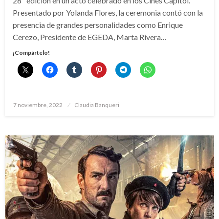
28º edición en un acto celebrado en los Cines Capitol.
Presentado por Yolanda Flores, la ceremonia contó con la
presencia de grandes personalidades como Enrique
Cerezo, Presidente de EGEDA, Marta Rivera…
¡Compártelo!
Publicado
7 noviembre, 2022
Claudia Banqueri
el