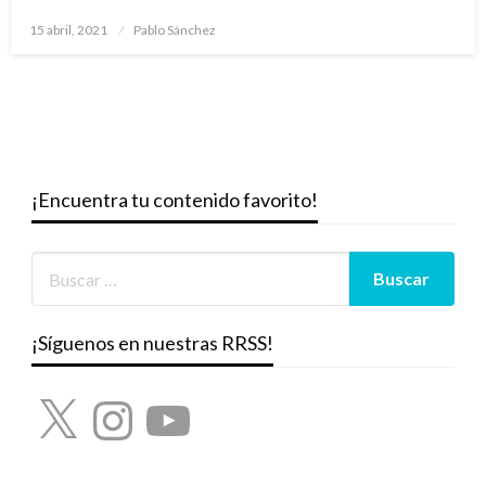
Publicado
15 abril, 2021
Pablo Sánchez
el
¡Encuentra tu contenido favorito!
¡Síguenos en nuestras RRSS!
X
Instagram
YouTube