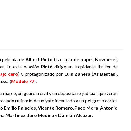
a película de
Albert Pintó
(
La casa de papel
,
Nowhere
),
ler. En esta ocasión
Pintó
dirige un trepidante thriller de
ajo cero
) y protagonizado por
Luis Zahera
(
As Bestas
),
roza
(
Modelo 77
).
un narco, un guardia civil y un depositario judicial, que verán
raslado rutinario de un yate incautado a un peligroso cartel.
rto
Emilio Palacios
,
Vicente Romero
,
Paco Mora
,
Antonio
a Martínez
,
Jero Medina
y
Damián Alcázar
.