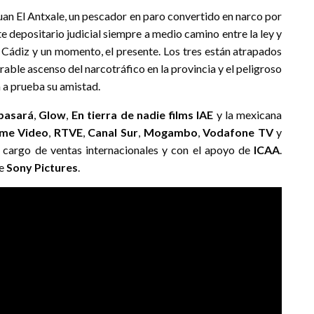
 Juan El Antxale, un pescador en paro convertido en narco por
nte depositario judicial siempre a medio camino entre la ley y
, Cádiz y un momento, el presente. Los tres están atrapados
arable ascenso del narcotráfico en la provincia y el peligroso
 a prueba su amistad.
pasará
,
Glow
,
En tierra de nadie films IAE
y la mexicana
ime Video
,
RTVE
,
Canal Sur
,
Mogambo
,
Vodafone TV
y
 cargo de ventas internacionales y con el apoyo de
ICAA
.
de
Sony Pictures
.