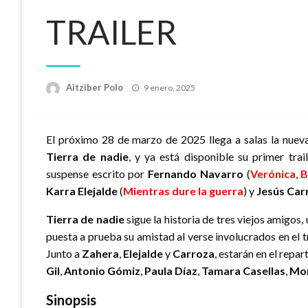
TRAILER
Publicado
Aitziber Polo
9 enero, 2025
el
El próximo 28 de marzo de 2025 llega a salas la nuev
Tierra de nadie
, y ya está disponible su primer trai
suspense escrito por
Fernando Navarro
(
Verónica
,
B
Karra Elejalde
(
Mientras dure la guerra
) y
Jesús Car
Tierra de nadie
sigue la historia de tres viejos amigos, 
puesta a prueba su amistad al verse involucrados en el t
Junto a
Zahera
,
Elejalde
y
Carroza
, estarán en el repa
Gil
,
Antonio Gómiz
,
Paula Díaz
,
Tamara Casellas
,
Mon
Sinopsis