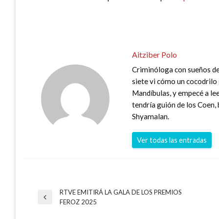
Aitziber Polo
Criminóloga con sueños de 
siete vi cómo un cocodril
Mandíbulas, y empecé a lee
tendría guión de los Coen
Shyamalan.
Ver todas las entradas
RTVE EMITIRÁ LA GALA DE LOS PREMIOS
Navegación
Entrada
FEROZ 2025
anterior