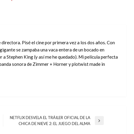
directora. Pisé el cine por primera vez a los dos años. Con
o gigante se zampaba una vaca entera de un bocado en
r a Stephen King (y así me he quedado). Mi película perfecta
, banda sonora de Zimmer + Horner y plotwist made in
NETFLIX DESVELA EL TRÁILER OFICIAL DE LA
Entrada
CHICA DE NIEVE 2: EL JUEGO DEL ALMA
siguiente