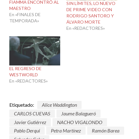
FIAMMA ENCONTRÓ AL
SIN LÍMITES, LO NUEVO
MAESTRO
DE PRIME VIDEO CON
En «FINALES DE
RODRIGO SANTORO Y
TEMPORADA»
ÁLVARO MORTE
En «REDACTORES»
EL REGRESO DE
WESTWORLD
En «REDACTORES»
Etiquetado:
Alice Waddington
CARLOS CUEVAS
Jaume Balagueró
Javier Gutiérrez
NACHO VIGALONDO
Pablo Derqui
Petra Martínez
Ramón Barea