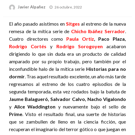
Publicado
Javier Alpañez
26 octubre, 2022
el
El año pasado asistimos en
Sitges
al estreno de la nueva
remesa de la mítica serie de
Chicho Ibáñez Serrador
.
Cuatro directores como
Paula Ortiz
, Paco Plaza,
Rodrigo Cortés
y
Rodrigo Sorogoyen
acabaron
dirigiendo lo que sin duda era un producto de calidad
amparado por su propio trabajo, pero también por el
inconfundible halo de la mítica serie
Historias para no
dormir
. Tras aquel resultado excelente, un año más tarde
regresamos al estreno de los cuatro episodios de la
segunda temporada, esta vez rodados bajo la batuta de
Jaume Balagueró, Salvador Calvo, Nacho Vigalondo
y
Alice Waddington
y nuevamente bajo el sello de
Prime
. Visto el resultado final, una suerte de historias
que se zambullen de lleno en la ciencia ficción, que
recuperan el imaginario del terror gótico o que juegan en