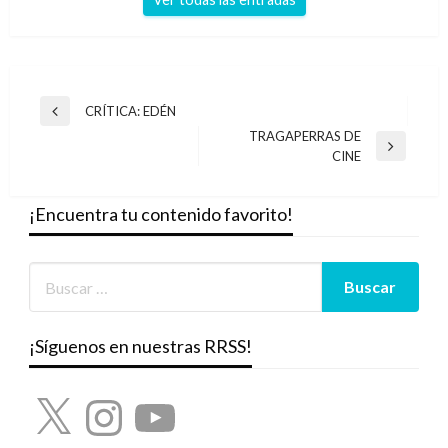
Navegación
CRÍTICA: EDÉN
Entrada
de
TRAGAPERRAS DE
anterior
Entrada
CINE
entradas
siguiente
¡Encuentra tu contenido favorito!
¡Síguenos en nuestras RRSS!
X
Instagram
YouTube