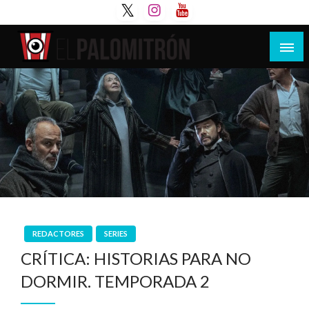
Saltar
al
contenido
Tu espacio de la industria de cine española y
El Palomitrón
latinoamericana
REDACTORES
SERIES
CRÍTICA: HISTORIAS PARA NO
DORMIR. TEMPORADA 2