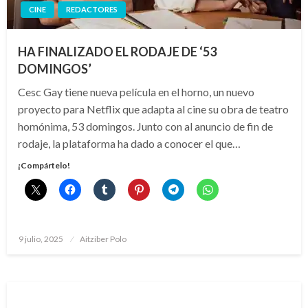
CINE
REDACTORES
HA FINALIZADO EL RODAJE DE ‘53
DOMINGOS’
Cesc Gay tiene nueva película en el horno, un nuevo
proyecto para Netflix que adapta al cine su obra de teatro
homónima, 53 domingos. Junto con al anuncio de fin de
rodaje, la plataforma ha dado a conocer el que…
¡Compártelo!
Publicado
9 julio, 2025
Aitziber Polo
el