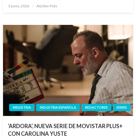
Publicado
3 junio, 2026
Aitziber Polo
el
INDUSTRIA
INDUSTRIA ESPAÑOLA
REDACTORES
SERIES
‘ARDORA’, NUEVA SERIE DE MOVISTAR PLUS+
CON CAROLINA YUSTE