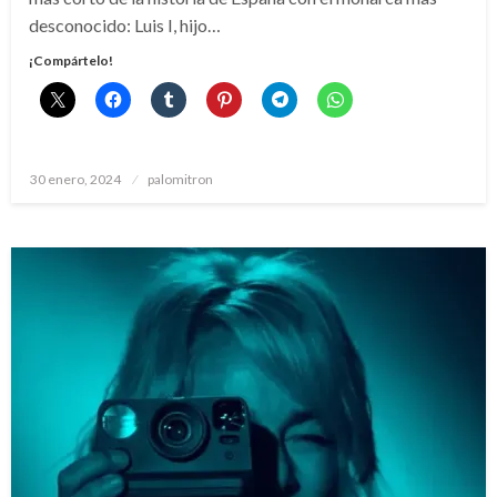
desconocido: Luis I, hijo…
¡Compártelo!
Publicado
30 enero, 2024
palomitron
el