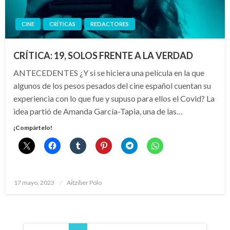
CINE
CRÍTICAS
REDACTORES
CRÍTICA: 19, SOLOS FRENTE A LA VERDAD
ANTECEDENTES ¿Y si se hiciera una película en la que
algunos de los pesos pesados del cine español cuentan su
experiencia con lo que fue y supuso para ellos el Covid? La
idea partió de Amanda García-Tapia, una de las…
¡Compártelo!
Publicado
17 mayo, 2023
Aitziber Polo
el
Paginación