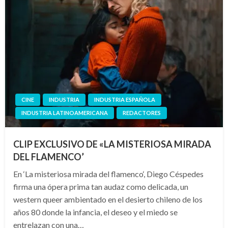
CINE
INDUSTRIA
INDUSTRIA ESPAÑOLA
INDUSTRIA LATINOAMERICANA
REDACTORES
CLIP EXCLUSIVO DE «LA MISTERIOSA MIRADA
DEL FLAMENCO’
En ‘La misteriosa mirada del flamenco‘, Diego Céspedes
firma una ópera prima tan audaz como delicada, un
western queer ambientado en el desierto chileno de los
años 80 donde la infancia, el deseo y el miedo se
entrelazan con una…