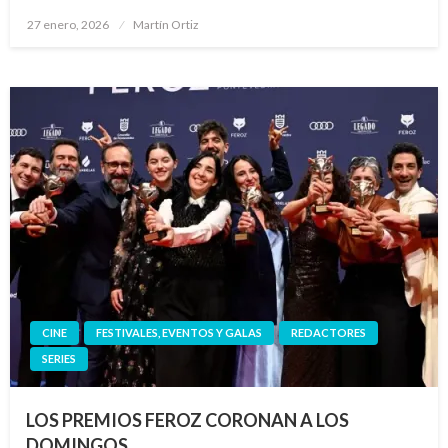
Publicado
27 enero, 2026
Martín Ortiz
el
CINE
FESTIVALES, EVENTOS Y GALAS
REDACTORES
SERIES
LOS PREMIOS FEROZ CORONAN A LOS
DOMINGOS