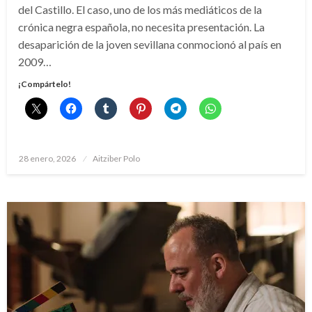
del Castillo. El caso, uno de los más mediáticos de la
crónica negra española, no necesita presentación. La
desaparición de la joven sevillana conmocionó al país en
2009…
¡Compártelo!
Publicado
28 enero, 2026
Aitziber Polo
el