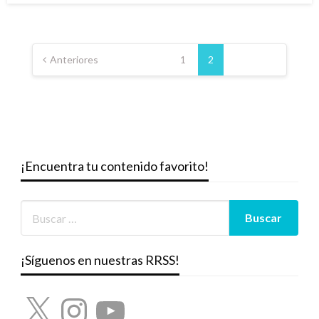
Paginación
de
Anteriores
1
2
entradas
¡Encuentra tu contenido favorito!
¡Síguenos en nuestras RRSS!
X
Instagram
YouTube