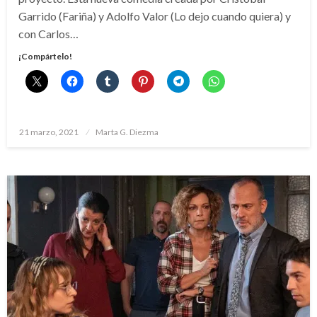
Garrido (Fariña) y Adolfo Valor (Lo dejo cuando quiera) y
con Carlos…
¡Compártelo!
Publicado
21 marzo, 2021
Marta G. Diezma
el