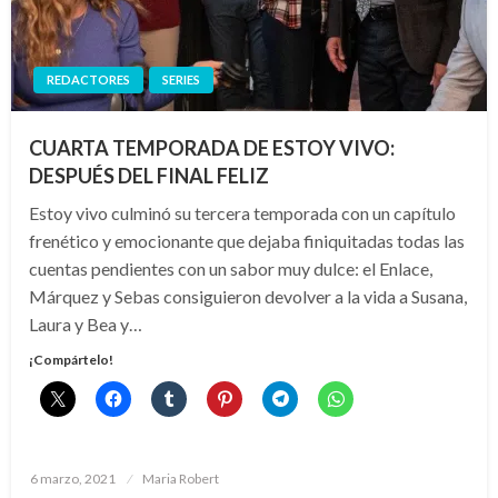
REDACTORES
SERIES
CUARTA TEMPORADA DE ESTOY VIVO:
DESPUÉS DEL FINAL FELIZ
Estoy vivo culminó su tercera temporada con un capítulo
frenético y emocionante que dejaba finiquitadas todas las
cuentas pendientes con un sabor muy dulce: el Enlace,
Márquez y Sebas consiguieron devolver a la vida a Susana,
Laura y Bea y…
¡Compártelo!
Publicado
6 marzo, 2021
Maria Robert
el