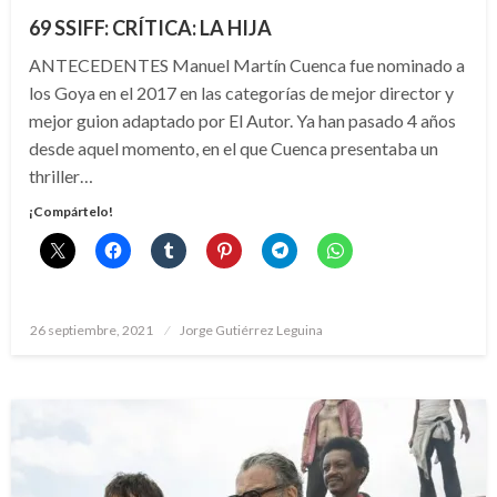
69 SSIFF: CRÍTICA: LA HIJA
ANTECEDENTES Manuel Martín Cuenca fue nominado a
los Goya en el 2017 en las categorías de mejor director y
mejor guion adaptado por El Autor. Ya han pasado 4 años
desde aquel momento, en el que Cuenca presentaba un
thriller…
¡Compártelo!
Publicado
26 septiembre, 2021
Jorge Gutiérrez Leguina
el