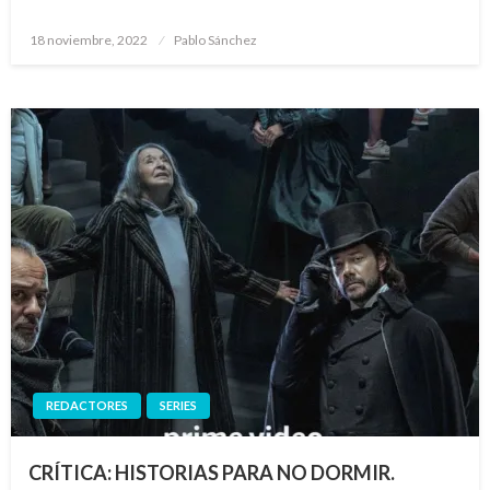
Publicado
18 noviembre, 2022
Pablo Sánchez
el
REDACTORES
SERIES
CRÍTICA: HISTORIAS PARA NO DORMIR.