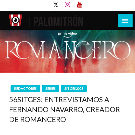
Saltar
al
contenido
Tu espacio de la industria de cine española y
El Palomitrón
latinoamericana
REDACTORES
SERIES
SITGES2023
56SITGES: ENTREVISTAMOS A
FERNANDO NAVARRO, CREADOR
DE ROMANCERO