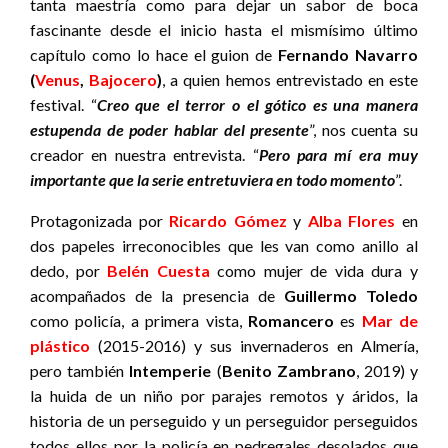
tanta maestría como para dejar un sabor de boca
fascinante desde el inicio hasta el mismísimo último
capítulo como lo hace el guion de
Fernando Navarro
(
Venus
,
Bajocero
)
, a quien hemos entrevistado en este
festival. “
Creo que el terror o el gótico es una manera
estupenda de poder hablar del presente
”, nos cuenta su
creador en nuestra entrevista. “
Pero para mí era muy
importante que la serie entretuviera en todo momento
”.
Protagonizada por
Ricardo Gómez
y
Alba Flores
en
dos papeles irreconocibles que les van como anillo al
dedo, por
Belén Cuesta
como mujer de vida dura y
acompañados de la presencia de
Guillermo Toledo
como policía, a primera vista,
Romancero
es
Mar de
plástico
(2015-2016) y sus invernaderos en Almería,
pero también
Intemperie
(
Benito Zambrano
, 2019) y
la huida de un niño por parajes remotos y áridos, la
historia de un perseguido y un perseguidor perseguidos
todos ellos por la policía en pedregales desolados que