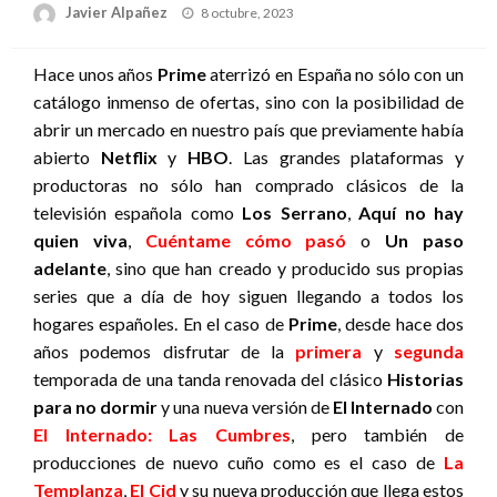
Publicado
Javier Alpañez
8 octubre, 2023
el
Hace unos años
Prime
aterrizó en España no sólo con un
catálogo inmenso de ofertas, sino con la posibilidad de
abrir un mercado en nuestro país que previamente había
abierto
Netflix
y
HBO
. Las grandes plataformas y
productoras no sólo han comprado clásicos de la
televisión española como
Los Serrano
,
Aquí no hay
quien viva
,
Cuéntame cómo pasó
o
Un paso
adelante
, sino que han creado y producido sus propias
series que a día de hoy siguen llegando a todos los
hogares españoles. En el caso de
Prime
, desde hace dos
años podemos disfrutar de la
primera
y
segunda
temporada de una tanda renovada del clásico
Historias
para no dormir
y una nueva versión de
El Internado
con
El Internado: Las Cumbres
, pero también de
producciones de nuevo cuño como es el caso de
La
Templanza
,
El Cid
y su nueva producción que llega estos