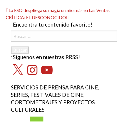
Ver todas las entradas
Navegación
Entrada
La FSO despliega su magia un año más en Las Ventas
anterior
Entrada
CRÍTICA: EL DESCONOCIDO
de
¡Encuentra tu contenido favorito!
siguiente
entradas
Buscar:
¡Síguenos en nuestras RRSS!
X
Instagram
YouTube
SERVICIOS DE PRENSA PARA CINE,
SERIES, FESTIVALES DE CINE,
CORTOMETRAJES Y PROYECTOS
CULTURALES