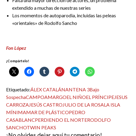
Falta una mayor dirección de actores, un problema
extendido a muchas de nuestras series
Los momentos de autoparodia, incluidas las peleas
«orientales» de Rodolfo Sancho
Fon López
¡Compártelo!
Etiquetado:
ÁLEX CATALÁN
ANTENA 3
Bajo
Sospecha
CAMPOAMARGO
EL NIÑO
EL PRÍNCIPE
JESUS
CARROZA
JESÚS CASTRO
JULIO DE LA ROSA
LA ISLA
MÍNIMA
MAR DE PLÁSTICO
PEDRO
CASABLANC
PERDIENDO EL NORTE
RODOLFO
SANCHO
TWIN PEAKS
¡No olvides dejar aquí tu comentario!