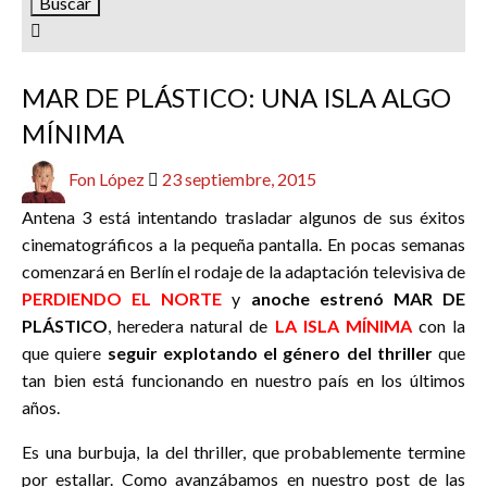
PRIMERAS IMPRESIONES
REDACTORES
SERIES
MAR DE PLÁSTICO: UNA ISLA ALGO
MÍNIMA
Publicado
Fon López
23 septiembre, 2015
el
Antena 3 está intentando trasladar algunos de sus éxitos
cinematográficos a la pequeña pantalla. En pocas semanas
comenzará en Berlín el rodaje de la adaptación televisiva de
PERDIENDO EL NORTE
y
anoche estrenó MAR DE
PLÁSTICO
, heredera natural de
LA ISLA MÍNIMA
con la
que quiere
seguir explotando el género del thriller
que
tan bien está funcionando en nuestro país en los últimos
años.
Es una burbuja, la del thriller, que probablemente termine
por estallar. Como avanzábamos en nuestro post de las