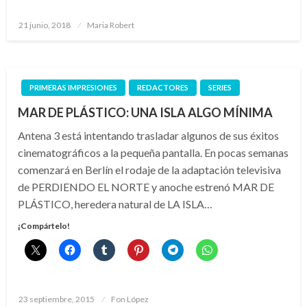
Publicado
21 junio, 2018
Maria Robert
el
PRIMERAS IMPRESIONES
REDACTORES
SERIES
MAR DE PLÁSTICO: UNA ISLA ALGO MÍNIMA
Antena 3 está intentando trasladar algunos de sus éxitos
cinematográficos a la pequeña pantalla. En pocas semanas
comenzará en Berlín el rodaje de la adaptación televisiva
de PERDIENDO EL NORTE y anoche estrenó MAR DE
PLÁSTICO, heredera natural de LA ISLA…
¡Compártelo!
Publicado
23 septiembre, 2015
Fon López
el