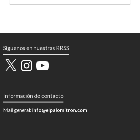
Síguenos en nuestras RRSS
X
Instagram
YouTube
Información de contacto
Mail general:
info@elpalomitron.com