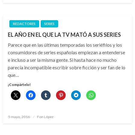
REDACTORES
SERIES
EL AÑO EN EL QUE LA TV MATÓ A SUS SERIES
Parece que en las últimas temporadas los seriéfilos y los
consumidores de series españolas empiezan a entenderse
e incluso a ser la misma gente. Si hasta hace no mucho
parecía incompatible escribir sobre ficción y ser fan de lo
que…
¡Compártelo!
Publicado
5 mayo, 2016
Fon López
el