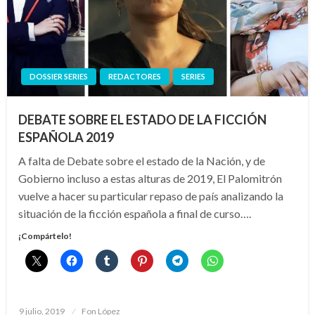
DOSSIER SERIES
REDACTORES
SERIES
DEBATE SOBRE EL ESTADO DE LA FICCIÓN
ESPAÑOLA 2019
A falta de Debate sobre el estado de la Nación, y de
Gobierno incluso a estas alturas de 2019, El Palomitrón
vuelve a hacer su particular repaso de país analizando la
situación de la ficción española a final de curso….
¡Compártelo!
Publicado
9 julio, 2019
Fon López