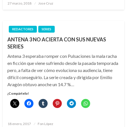
Publicado
27 marzo, 2018
Jose Cruz
el
REDACTORES
SERIES
ANTENA 3 NO ACIERTA CON SUS NUEVAS
SERIES
Antena 3 esperaba romper con Pulsaciones la mala racha
en ficción que viene sufriendo desde la pasada temporada
pero, a falta de ver cómo evoluciona su audiencia, tiene
difícil conseguirlo. La serie creada y dirigida por Emilio
Aragón obtuvo anoche un 14.7 %…
¡Compártelo!
Publicado
18 enero, 2017
Fon López
el