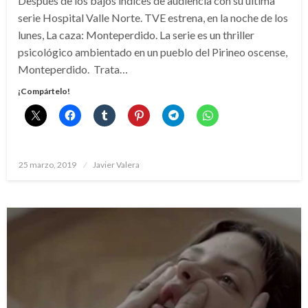
Después de los bajos índices de audiencia con su última
serie Hospital Valle Norte. TVE estrena, en la noche de los
lunes, La caza: Monteperdido. La serie es un thriller
psicológico ambientado en un pueblo del Pirineo oscense,
Monteperdido. Trata…
¡Compártelo!
Publicado
25 marzo, 2019
Javier Valera
el