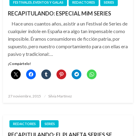
FESTIVALES, EVENTOS Y GALAS
REDACTORES
SERIES
RECAPITULANDO: ESPECIAL MiM SERIES
Hace unos cuantos años, asistir a un Festival de Series de
cualquier índole en España era algo tan impensable como
imposible. Éramos consumidores de ficción patria, por
supuesto, pero nuestro comportamiento para con ellas era
pasivo y tradicional:…
¡Compártelo!
Publicado
27 noviembre, 2015
Silvia Martínez
el
REDACTORES
SERIES
RECAPITULANDO: EL PLANETA SERIES SE