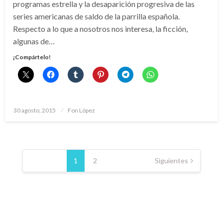
programas estrella y la desaparición progresiva de las
series americanas de saldo de la parrilla española.
Respecto a lo que a nosotros nos interesa, la ficción,
algunas de…
¡Compártelo!
Publicado
30 agosto, 2015
Fon López
el
Paginación
de
1
2
Siguientes
entradas