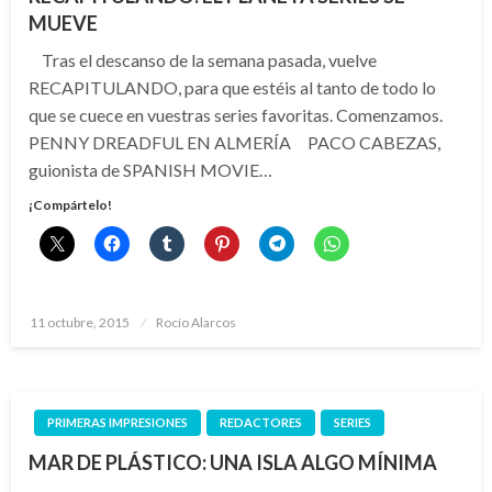
MUEVE
Tras el descanso de la semana pasada, vuelve
RECAPITULANDO, para que estéis al tanto de todo lo
que se cuece en vuestras series favoritas. Comenzamos.
PENNY DREADFUL EN ALMERÍA PACO CABEZAS,
guionista de SPANISH MOVIE…
¡Compártelo!
Publicado
11 octubre, 2015
Rocío Alarcos
el
PRIMERAS IMPRESIONES
REDACTORES
SERIES
MAR DE PLÁSTICO: UNA ISLA ALGO MÍNIMA