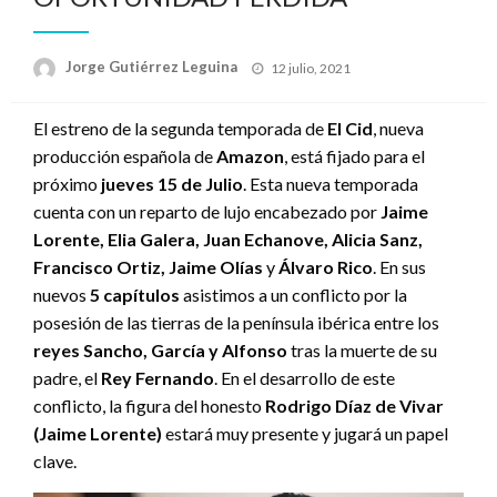
Publicado
Jorge Gutiérrez Leguina
12 julio, 2021
el
El estreno de la segunda temporada de
El Cid
, nueva
producción española de
Amazon
, está fijado para el
próximo
jueves 15 de Julio
. Esta nueva temporada
cuenta con un reparto de lujo encabezado por
Jaime
Lorente, Elia Galera, Juan Echanove, Alicia Sanz,
Francisco Ortiz, Jaime Olías
y
Álvaro Rico
. En sus
nuevos
5 capítulos
asistimos a un conflicto por la
posesión de las tierras de la península ibérica entre los
reyes Sancho, García y Alfonso
tras la muerte de su
padre, el
Rey Fernando
. En el desarrollo de este
conflicto, la figura del honesto
Rodrigo Díaz de Vivar
(Jaime Lorente)
estará muy presente y jugará un papel
clave.