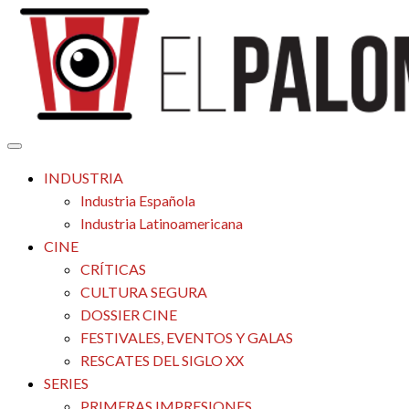
Saltar
al
contenido
Tu espacio de la industria de cine española y latinoamericana
El Palomitrón
INDUSTRIA
Industria Española
Industria Latinoamericana
CINE
CRÍTICAS
CULTURA SEGURA
DOSSIER CINE
FESTIVALES, EVENTOS Y GALAS
RESCATES DEL SIGLO XX
SERIES
PRIMERAS IMPRESIONES