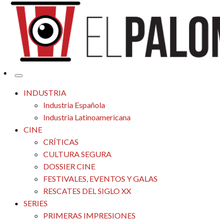
Tu espacio de la industria de cine española y latinoamericana
El Palomitrón
INDUSTRIA
Industria Española
Industria Latinoamericana
CINE
CRÍTICAS
CULTURA SEGURA
DOSSIER CINE
FESTIVALES, EVENTOS Y GALAS
RESCATES DEL SIGLO XX
SERIES
PRIMERAS IMPRESIONES