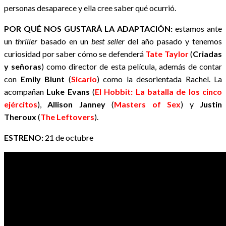
personas desaparece y ella cree saber qué ocurrió.
POR QUÉ NOS GUSTARÁ LA ADAPTACIÓN:
estamos ante
un
thriller
basado en un
best seller
del año pasado y tenemos
curiosidad por saber cómo se defenderá
Tate Taylor
(
Criadas
y señoras
) como director de esta película, además de contar
con
Emily Blunt
(
Sicario
) como la desorientada Rachel. La
acompañan
Luke Evans
(
El Hobbit: La batalla de los cinco
ejércitos
),
Allison Janney
(
Masters of Sex
) y
Justin
Theroux
(
The Leftovers
).
ESTRENO:
21 de octubre