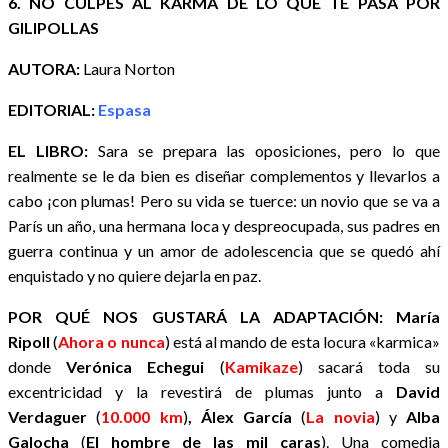
6. NO CULPES AL KARMA DE LO QUE TE PASA POR
GILIPOLLAS
AUTORA:
Laura Norton
EDITORIAL:
Espasa
EL LIBRO:
Sara se prepara las oposiciones, pero lo que
realmente se le da bien es diseñar complementos y llevarlos a
cabo ¡con plumas! Pero su vida se tuerce: un novio que se va a
París un año, una hermana loca y despreocupada, sus padres en
guerra continua y un amor de adolescencia que se quedó ahí
enquistado y no quiere dejarla en paz.
POR QUÉ NOS GUSTARÁ LA ADAPTACIÓN:
María
Ripoll
(
Ahora o nunca
) está al mando de esta locura «karmica»
donde
Verónica Echegui
(
Kamikaze
) sacará toda su
excentricidad y la revestirá de plumas junto a
David
Verdaguer
(
10.000 km
)
,
Álex García
(
La novia
) y
Alba
Galocha
(
El hombre de las mil caras
). Una comedia