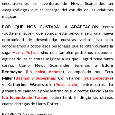
encontraremos las aventuras de Newt Scamander, un
«magizoólogo» que se encarga del estudio de las criaturas
mágicas.
POR QUÉ NOS GUSTARÁ LA ADAPTACIÓN:
como
«pottermaníacos» que somos, esta película será una nueva
oportunidad de desenfundar nuestras varitas. No solo
conoceremos a todos esos personajes que se citan durante la
saga
Harry Potter
, sino que también podremos reconocer
algunas de las criaturas mágicas a las que Hagrid tenía tanto
cariño. Como Newt Scamander tenemos a
Eddie
Redmayne
(
La chica danesa
), acompañado por
Ezra
Miller
(
Batman v. Superman
),
Colin Farrel
(
True Detective
)
y
Katherine Waterston
(
Puro vicio
), entre otros. La
garantía de calidad la pone la firma de su director,
David Yates
(
La leyenda de Tarzán
), quien también dirigió las últimas
cuatro entregas de Harry Potter.
ESTRENO:
17 de noviembre