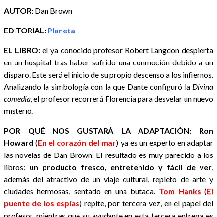
AUTOR:
Dan Brown
EDITORIAL:
Planeta
EL LIBRO:
el ya conocido profesor Robert Langdon despierta
en un hospital tras haber sufrido una conmoción debido a un
disparo. Este será el inicio de su propio descenso a los infiernos.
Analizando la simbología con la que Dante configuró la
Divina
comedia
, el profesor recorrerá Florencia para desvelar un nuevo
misterio.
POR QUÉ NOS GUSTARÁ LA ADAPTACIÓN:
Ron
Howard
(
En el corazón del mar
) ya es un experto en adaptar
las novelas de Dan Brown. El resultado es muy parecido a los
libros:
un producto fresco, entretenido y fácil de ver
,
además del atractivo de un viaje cultural, repleto de arte y
ciudades hermosas, sentado en una butaca.
Tom Hanks
(
El
puente de los espías
) repite, por tercera vez, en el papel del
profesor, mientras que su ayudante en esta tercera entrega es