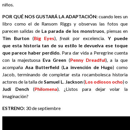
niños.
POR QUÉ NOS GUSTARÁ LA ADAPTACIÓN:
cuando lees un
libro como el de Ransom Riggs y observas las fotos que
parecen salidas de
La parada de los monstruos
, piensas en
Tim Burton
(
Big Eyes
),
freak
por excelencia.
Y puede
que esta historia tan de su estilo le devuelva ese toque
que parece haber perdido.
Para dar vida a Peregrine cuenta
con la majestuosa
Eva Green
(
Penny Dreadful
), a la que
acompaña
Asa Butterfield
(
La invención de Hugo
) como
Jacob, terminando de completar esta rocambolesca historia
actores de la talla de
Samuel L. Jackson
(
Los odiosos ocho
) o
Judi Dench
(
Philomena
). ¿Listos para dejar volar la
imaginación?
ESTRENO:
30 de septiembre