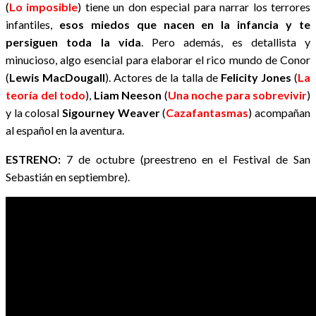
(
Lo imposible
) tiene un don especial para narrar los terrores
infantiles,
esos miedos que nacen en la infancia y te
persiguen toda la vida
. Pero además, es detallista y
minucioso, algo esencial para elaborar el rico mundo de Conor
(
Lewis MacDougall
). Actores de la talla de
Felicity Jones
(
La
teoría del todo
),
Liam Neeson
(
Una noche para sobrevivir
)
y la colosal
Sigourney Weaver
(
Cazafantasmas
) acompañan
al español en la aventura.
ESTRENO:
7 de octubre (preestreno en el Festival de San
Sebastián en septiembre).