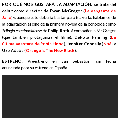
POR QUÉ NOS GUSTARÁ LA ADAPTACIÓN:
se trata del
debut como
director de Ewan McGregor
(
La venganza de
Jane
)
y,
aunque esto debería bastar para ir a verla, hablamos de
la adaptación al cine de la primera novela de la conocida como
Trilogía estadounidense
de
Philip Roth
. Acompañan a McGregor
(que también protagoniza el filme),
Dakota Fanning
(
La
última aventura de Robin Hood
),
Jennifer Connelly
(
Noé
) y
Uzo Aduba
(
Orange Is The New Black
).
ESTRENO:
Preestreno en San Sebastián, sin fecha
anunciada para su estreno en España.