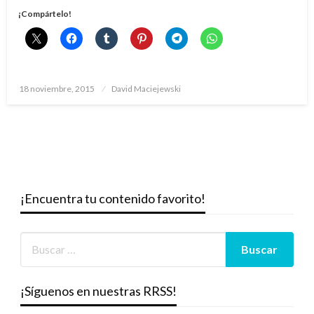
¡Compártelo!
Publicado
18 noviembre, 2015
David Maciejewski
el
¡Encuentra tu contenido favorito!
¡Síguenos en nuestras RRSS!