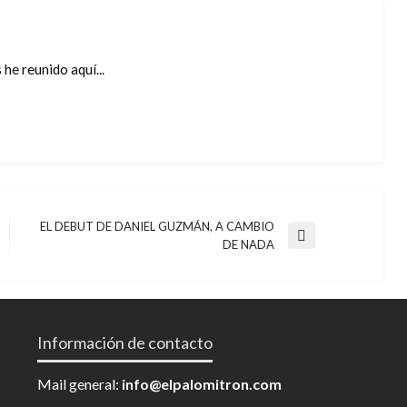
he reunido aquí...
EL DEBUT DE DANIEL GUZMÁN, A CAMBIO
Entrada
DE NADA
siguiente
Información de contacto
Mail general:
info@elpalomitron.com