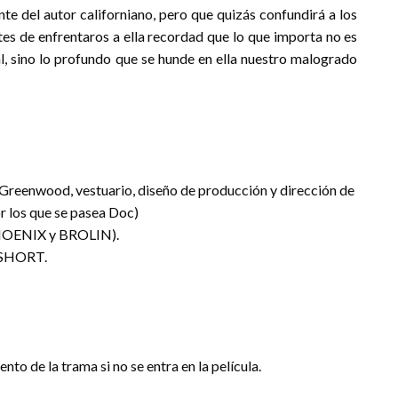
nte del autor californiano, pero que quizás confundirá a los
ntes de enfrentaros a ella recordad que lo que importa no es
al, sino lo profundo que se hunde en ella nuestro malogrado
e Greenwood, vestuario, diseño de producción y dirección de
r los que se pasea Doc)
 PHOENIX y BROLIN).
N SHORT.
nto de la trama si no se entra en la película.