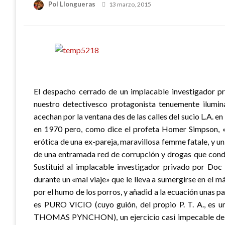
Publicado
Pol Llongueras
13 marzo, 2015
el
El despacho cerrado de un implacable investigador pri
nuestro detectivesco protagonista tenuemente ilumina
acechan por la ventana des de las calles del sucio L.A. en
en 1970 pero, como dice el profeta Homer Simpson, «p
erótica de una ex-pareja, maravillosa femme fatale, y un 
de una entramada red de corrupción y drogas que conduc
Sustituid al implacable investigador privado por Doc 
durante un «mal viaje» que le lleva a sumergirse en el m
por el humo de los porros, y añadid a la ecuación unas p
es PURO VICIO (cuyo guión, del propio P. T. A., es 
THOMAS PYNCHON), un ejercicio casi impecable de