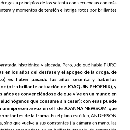
 drogas a principios de los setenta con secuencias con más
 y momentos de tensión e intriga rotos por brillantes
aratada, histriónica y alocada. Pero, ¿de qué habla PURO
 en los años del desfase y el apogeo de la droga, de
lto) es haber pasado los años sesenta y haberlos
Doc (otra brillante actuación de JOAQUIN PHOENIX), y
los años es convenciéndose de que vive en un mundo en
s alucinógenos que consume sin cesar): con esas puede
 de la omnipresente voz en off de JOANNA NEWSOM, que
importantes de la trama.
En el plano estético, ANDERSON
, sino que vuelve a sus constantes (la cámara en mano, las
tática) apoyándose en un brillante trabajo de saturación