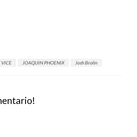
 VICE
JOAQUIN PHOENIX
Josh Brolin
mentario!