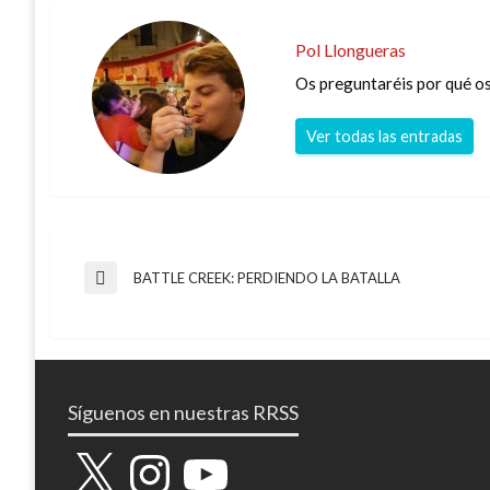
Pol Llongueras
Os preguntaréis por qué os 
Ver todas las entradas
Navegación
BATTLE CREEK: PERDIENDO LA BATALLA
Entrada
anterior
de
entradas
Síguenos en nuestras RRSS
X
Instagram
YouTube