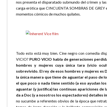
nos presenta el disparatado submundo del crimen y las
carga erótica que CINCUENTA SOMBRAS DE GREY entera
momentos cómicos de muchos quilates.
Todo esto está muy bien. Cine negro con comedia disp
VICIO?
PURO VICIO habla de generaciones perdidas
hombres y mujeres cuya única tara (vicio ocu
sobrevivido. El rey de esos hombres y mujeres es 
la única manera que tiene de aguantar el paso de 
el que poco o nada tiene sentido (a eso ayudan lo
aguantar (y justifica) las continuas apariciones
da a Doc (y a nosotros los espectadores) detalles 
no sucumbe a referentes obvios de la época que retrata
tomas de larga duración y la brillante composición es