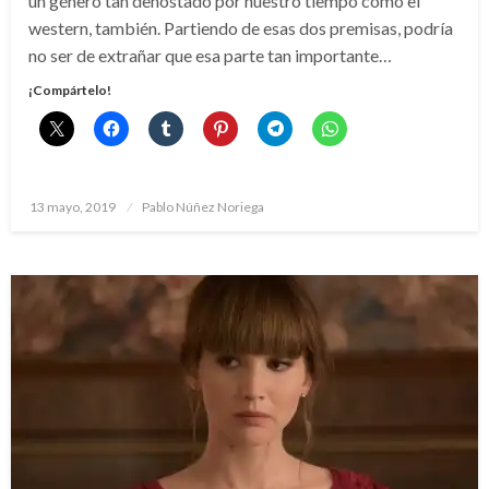
un género tan denostado por nuestro tiempo como el
western, también. Partiendo de esas dos premisas, podría
no ser de extrañar que esa parte tan importante…
¡Compártelo!
Publicado
13 mayo, 2019
Pablo Núñez Noriega
el