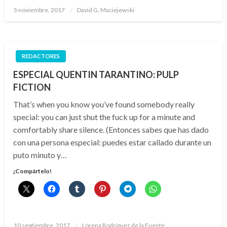
Publicado
5 noviembre, 2017
David G. Maciejewski
el
REDACTORES
ESPECIAL QUENTIN TARANTINO: PULP
FICTION
That’s when you know you’ve found somebody really
special: you can just shut the fuck up for a minute and
comfortably share silence. (Entonces sabes que has dado
con una persona especial: puedes estar callado durante un
puto minuto y…
¡Compártelo!
Publicado
10 septiembre, 2017
Lorena Rodríguez de la Fuente