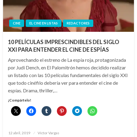
CINE
EL CINE EN LISTAS
REDACTORES
10 PELÍCULAS IMPRESCINDIBLES DEL SIGLO
XXI PARA ENTENDER EL CINE DE ESPÍAS
Aprovechando el estreno de La espía roja, protagonizada
por Judi Dench, en El Palomitrón hemos decidido realizar
un listado con las 10 películas fundamentales del siglo XXI
que todo cinéfilo debería ver para entender el cine de
espías. Drama, thriller,…
¡Compártelo!
Publicado
12 abril, 2019
Víctor Vargas
el