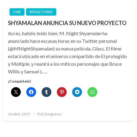
CINE
REDACTORES
SHYAMALAN ANUNCIA SU NUEVO PROYECTO
Así es, habéis leído bien: M. Night Shyamalan ha
anunciado hace escasas horas en su Twitter personal
(@MNightShyamalan) su nueva película, Glass. El filme
estará ubicado en el universo compartido de El protegido
y Múltiple, y reunirá a los míticos personajes que Bruce
Willis y Samuel L….
¡Compártelo!
Publicado
26 abril, 2017
Pol Llongueras
el