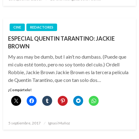
el
CINE
REDACTORES
ESPECIAL QUENTIN TARANTINO: JACKIE
BROWN
My ass may be dumb, but I ain’t no dumbass. (Puede que
mi culo esté tonto, pero no soy tonto del culo.) Ordell
Robbie, Jackie Brown Jackie Brown es la tercera película
de Quentin Tarantino, que con tan solo dos…
¡Compártelo!
Publicado
5 septiembre, 2017
Ignasi Muñoz
el