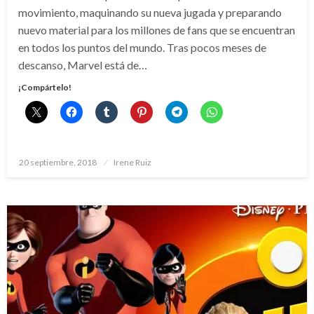
movimiento, maquinando su nueva jugada y preparando
nuevo material para los millones de fans que se encuentran
en todos los puntos del mundo. Tras pocos meses de
descanso, Marvel está de…
¡Compártelo!
Publicado
20 septiembre, 2018
Irene Ruiz
el