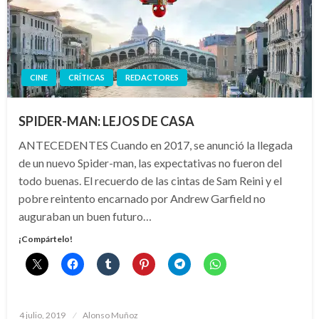
CINE
CRÍTICAS
REDACTORES
SPIDER-MAN: LEJOS DE CASA
ANTECEDENTES Cuando en 2017, se anunció la llegada
de un nuevo Spider-man, las expectativas no fueron del
todo buenas. El recuerdo de las cintas de Sam Reini y el
pobre reintento encarnado por Andrew Garfield no
auguraban un buen futuro…
¡Compártelo!
Publicado
4 julio, 2019
Alonso Muñoz