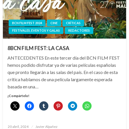
BCN FILM FEST 2024
CINE
CRÍTICAS
FESTIVALES, EVENTOS Y GALAS
REDACTORES
8BCN FILM FEST: LA CASA
ANTECEDENTES En este tercer día del BCN FILM FEST
hemos podido disfrutar ya de varias películas españolas
que pronto llegarán a las salas del país. En el caso de esta
crítica hablamos de una película largamente esperada
basada en una…
¡Compártelo!
Publicado
20 abril, 2024
Javier Alpañez