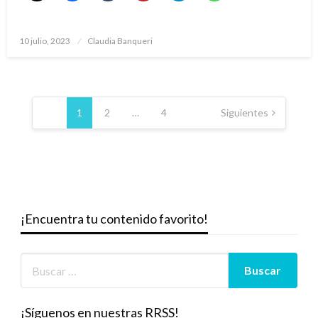
Publicado
10 julio, 2023
Claudia Banqueri
el
Paginación
de
1
2
…
4
Siguientes
entradas
¡Encuentra tu contenido favorito!
¡Síguenos en nuestras RRSS!