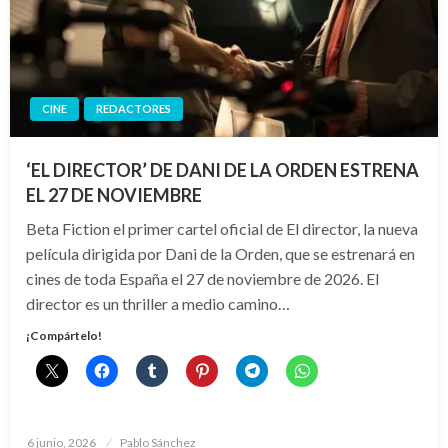
CINE
REDACTORES
‘EL DIRECTOR’ DE DANI DE LA ORDEN ESTRENA
EL 27 DE NOVIEMBRE
Beta Fiction el primer cartel oficial de El director, la nueva
película dirigida por Dani de la Orden, que se estrenará en
cines de toda España el 27 de noviembre de 2026. El
director es un thriller a medio camino…
¡Compártelo!
Publicado
6 junio, 2026
Pablo Sánchez