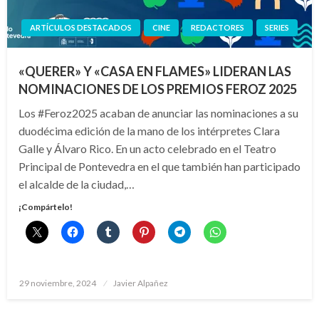
ARTÍCULOS DESTACADOS
CINE
REDACTORES
SERIES
«QUERER» Y «CASA EN FLAMES» LIDERAN LAS
NOMINACIONES DE LOS PREMIOS FEROZ 2025
Los #Feroz2025 acaban de anunciar las nominaciones a su
duodécima edición de la mano de los intérpretes Clara
Galle y Álvaro Rico. En un acto celebrado en el Teatro
Principal de Pontevedra en el que también han participado
el alcalde de la ciudad,…
¡Compártelo!
Publicado
29 noviembre, 2024
Javier Alpañez
el