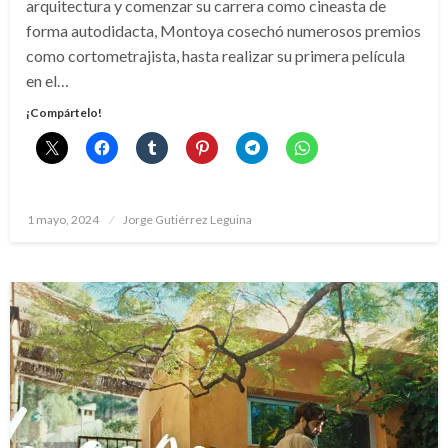
arquitectura y comenzar su carrera como cineasta de
forma autodidacta, Montoya cosechó numerosos premios
como cortometrajista, hasta realizar su primera película
en el…
¡Compártelo!
Publicado
1 mayo, 2024
Jorge Gutiérrez Leguina
el