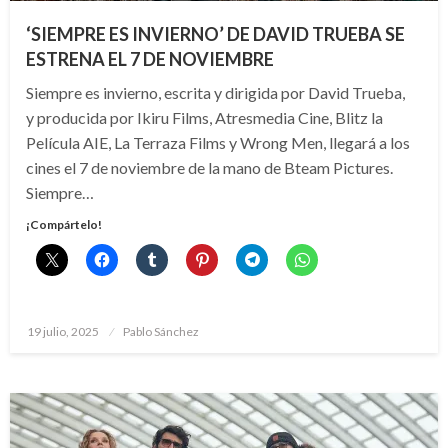
‘SIEMPRE ES INVIERNO’ DE DAVID TRUEBA SE
ESTRENA EL 7 DE NOVIEMBRE
Siempre es invierno, escrita y dirigida por David Trueba,
y producida por Ikiru Films, Atresmedia Cine, Blitz la
Película AIE, La Terraza Films y Wrong Men, llegará a los
cines el 7 de noviembre de la mano de Bteam Pictures.
Siempre…
¡Compártelo!
Publicado
19 julio, 2025
Pablo Sánchez
el