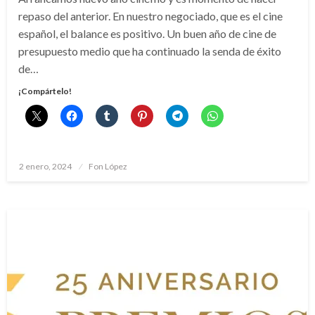
repaso del anterior. En nuestro negociado, que es el cine
español, el balance es positivo. Un buen año de cine de
presupuesto medio que ha continuado la senda de éxito
de…
¡Compártelo!
Publicado
2 enero, 2024
Fon López
el