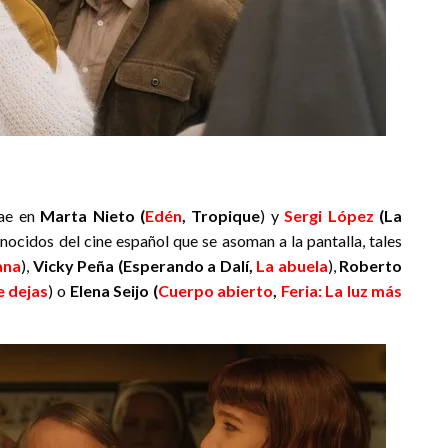
cae en
Marta Nieto (
Edén
, Tropique
) y
Sergi López
(La
nocidos del cine español que se asoman a la pantalla, tales
ana
),
Vicky Peña (Esperando a Dalí,
La abuela
),
Roberto
e dejas
) o
Elena Seijo (
Cuerpo abierto
,
Feria: La luz más