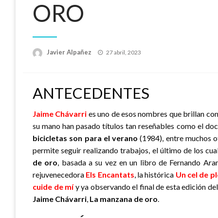
ORO
Publicado
Javier Alpañez
27 abril, 2023
el
ANTECEDENTES
Jaime Chávarri
es uno de esos nombres que brillan con 
su mano han pasado títulos tan reseñables como el d
bicicletas son para el verano
(1984), entre muchos ot
permite seguir realizando trabajos, el último de los cu
de oro
, basada a su vez en un libro de Fernando Aram
rejuvenecedora
Els Encantats
, la histórica
Un cel de p
cuide de mí
y ya observando el final de esta edición de
Jaime Chávarri
,
La manzana de oro
.