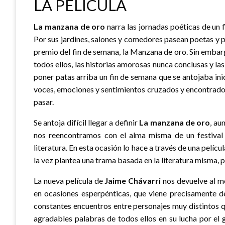
LA PELÍCULA
La manzana de oro
narra las jornadas poéticas de un 
Por sus jardines, salones y comedores pasean poetas y 
premio del fin de semana, la Manzana de oro. Sin embargo
todos ellos, las historias amorosas nunca conclusas y l
poner patas arriba un fin de semana que se antojaba i
voces, emociones y sentimientos cruzados y encontrado
pasar.
Se antoja difícil llegar a definir
La manzana de oro
, au
nos reencontramos con el alma misma de un festival 
literatura. En esta ocasión lo hace a través de una pelíc
la vez plantea una trama basada en la literatura misma, poe
La nueva película de
Jaime Chávarri
nos devuelve al me
en ocasiones esperpénticas, que viene precisamente de
constantes encuentros entre personajes muy distintos qu
agradables palabras de todos ellos en su lucha por el 