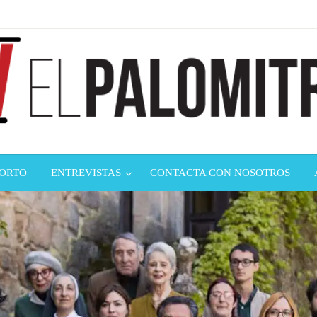
ndustria de cine española y latinoamericana
mitrón
CORTO
ENTREVISTAS
CONTACTA CON NOSOTROS