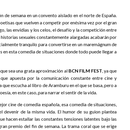
fin de semana en un convento aislado en el norte de España.
poetisas que vuelven a competir por enésima vez por el gran
, las envidias y los celos, el desafío y la competición entre
as historias sexuales constantemente alargadas acabarán por
nicialmente tranquilo para convertirse en un maremágnum de
s en esta comedia de situaciones donde todo puede llegar a
nque sea una grata aproximación al
BCN FILM FEST
, ya que
que apuesta por la comunicación constante entre cine y
ula que escucha al libro de Aramburu en el que se basa, pero a
sía, en este caso, para narrar el sentir de la vida.
jor cine de comedia española, esa comedia de situaciones,
l devenir de la misma vida. El humor de su guion plantea
e hacen estallar las constantes tensiones latentes bajo las
gran premio del fin de semana. La trama coral que se erige