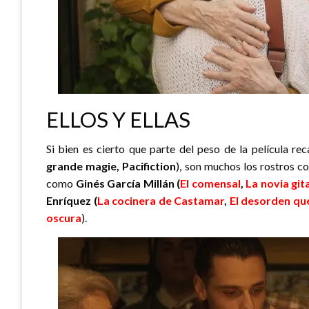
ELLOS Y ELLAS
Si bien es cierto que parte del peso de la película re
grande magie, Pacifiction
), son muchos los rostros co
como
Ginés García Millán (
El comensal
,
La novia git
Enríquez (
La cocinera de Castamar
,
El desorden qu
oscura
).