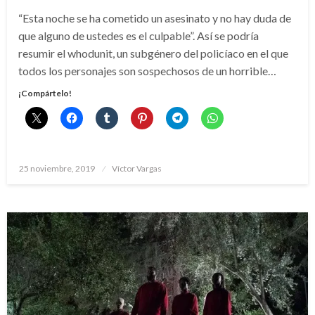
“Esta noche se ha cometido un asesinato y no hay duda de
que alguno de ustedes es el culpable”. Así se podría
resumir el whodunit, un subgénero del policíaco en el que
todos los personajes son sospechosos de un horrible…
¡Compártelo!
Publicado
25 noviembre, 2019
Víctor Vargas
el