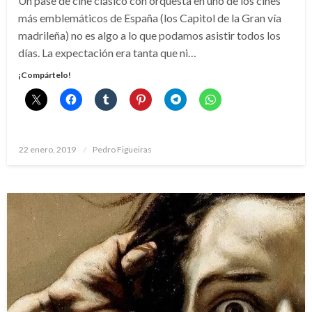
Un pase de cine clásico con orquesta en uno de los cines
más emblemáticos de España (los Capitol de la Gran vía
madrileña) no es algo a lo que podamos asistir todos los
días. La expectación era tanta que ni…
¡Compártelo!
Publicado
22 enero, 2019
Pedro Figueiras
el