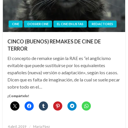
CINE
DOSSIER CINE
EL CINE EN LISTAS
REDACTORES
CINCO (BUENOS) REMAKES DE CINE DE
TERROR
El concepto de remake según la RAE es “el anglicismo
evitable que puede sustituirse por los equivalentes
españoles (nueva) versión o adaptación», según los casos.
Dicen que es falta de imaginación, de la cual se suele pecar
sobre todo en el…
¡Compártelo!
Publicado
4 abril, 2019
María Páez