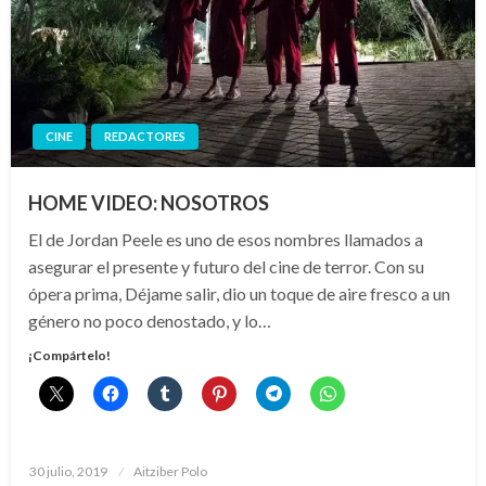
CINE
REDACTORES
HOME VIDEO: NOSOTROS
El de Jordan Peele es uno de esos nombres llamados a
asegurar el presente y futuro del cine de terror. Con su
ópera prima, Déjame salir, dio un toque de aire fresco a un
género no poco denostado, y lo…
¡Compártelo!
Publicado
30 julio, 2019
Aitziber Polo
el