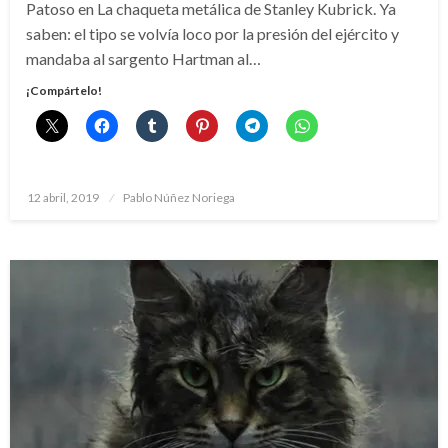
Patoso en La chaqueta metálica de Stanley Kubrick. Ya
saben: el tipo se volvía loco por la presión del ejército y
mandaba al sargento Hartman al…
¡Compártelo!
Publicado
12 abril, 2019
Pablo Núñez Noriega
el