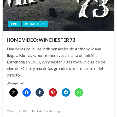
CINE
REDACTORES
HOME VIDEO: WINCHESTER 73
Una de las películas indispensables de Anthony Mann
llega a Blu-ray y, por primera vez, en alta definición.
Estrenada en 1950, Winchester 73 es todo un clásico del
cine del Oeste y una de las grandes obras maestras del
director…
¡Compártelo!
Publicado
28 abril, 2019
Pablo Núñez Noriega
el