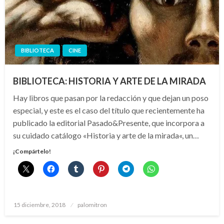
BIBLIOTECA
CINE
BIBLIOTECA: HISTORIA Y ARTE DE LA MIRADA
Hay libros que pasan por la redacción y que dejan un poso
especial, y este es el caso del título que recientemente ha
publicado la editorial Pasado&Presente, que incorpora a
su cuidado catálogo «Historia y arte de la mirada«, un…
¡Compártelo!
Publicado
15 diciembre, 2018
palomitron
el