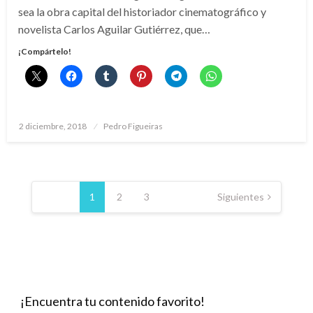
sea la obra capital del historiador cinematográfico y
novelista Carlos Aguilar Gutiérrez, que…
¡Compártelo!
Publicado
2 diciembre, 2018
Pedro Figueiras
el
Paginación
de
1
2
3
Siguientes
entradas
¡Encuentra tu contenido favorito!