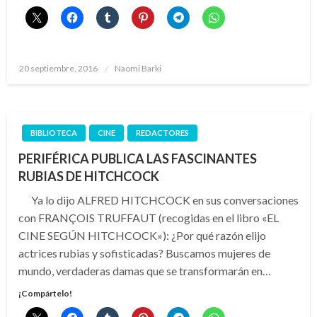
Publicado
20 septiembre, 2016
Naomi Barki
el
BIBLIOTECA
CINE
REDACTORES
PERIFÉRICA PUBLICA LAS FASCINANTES
RUBIAS DE HITCHCOCK
Ya lo dijo ALFRED HITCHCOCK en sus conversaciones
con FRANÇOIS TRUFFAUT (recogidas en el libro «EL
CINE SEGÚN HITCHCOCK»): ¿Por qué razón elijo
actrices rubias y sofisticadas? Buscamos mujeres de
mundo, verdaderas damas que se transformarán en…
¡Compártelo!