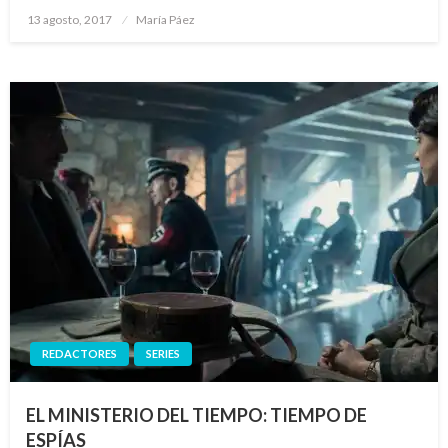
Publicado
13 agosto, 2017
María Páez
el
REDACTORES
SERIES
EL MINISTERIO DEL TIEMPO: TIEMPO DE
ESPÍAS