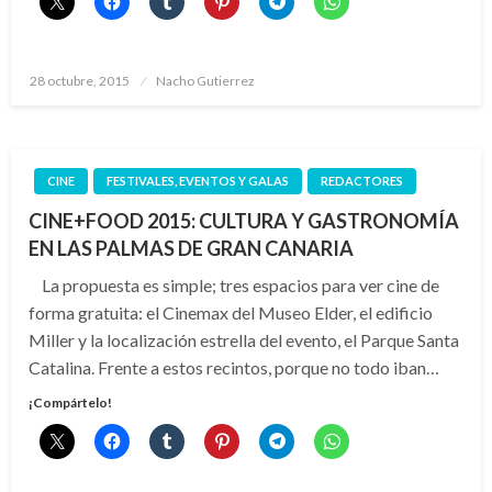
Publicado
28 octubre, 2015
Nacho Gutierrez
el
CINE
FESTIVALES, EVENTOS Y GALAS
REDACTORES
CINE+FOOD 2015: CULTURA Y GASTRONOMÍA
EN LAS PALMAS DE GRAN CANARIA
La propuesta es simple; tres espacios para ver cine de
forma gratuita: el Cinemax del Museo Elder, el edificio
Miller y la localización estrella del evento, el Parque Santa
Catalina. Frente a estos recintos, porque no todo iban…
¡Compártelo!