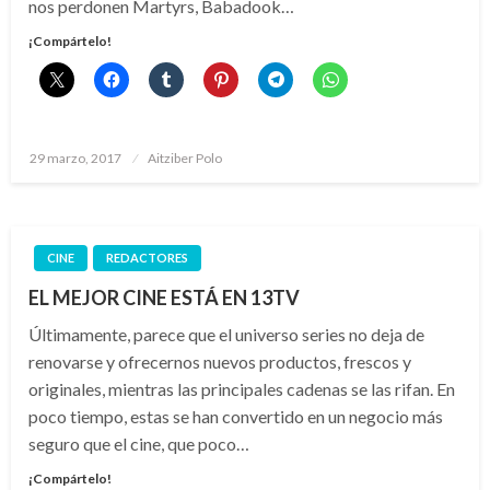
nos perdonen Martyrs, Babadook…
¡Compártelo!
Publicado
29 marzo, 2017
Aitziber Polo
el
CINE
REDACTORES
EL MEJOR CINE ESTÁ EN 13TV
Últimamente, parece que el universo series no deja de
renovarse y ofrecernos nuevos productos, frescos y
originales, mientras las principales cadenas se las rifan. En
poco tiempo, estas se han convertido en un negocio más
seguro que el cine, que poco…
¡Compártelo!