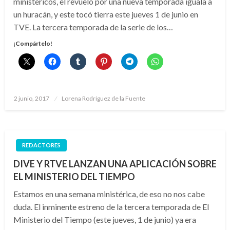
ministéricos, el revuelo por una nueva temporada iguala a
un huracán, y este tocó tierra este jueves 1 de junio en
TVE. La tercera temporada de la serie de los…
¡Compártelo!
Publicado
2 junio, 2017
Lorena Rodríguez de la Fuente
el
REDACTORES
DIVE Y RTVE LANZAN UNA APLICACIÓN SOBRE
EL MINISTERIO DEL TIEMPO
Estamos en una semana ministérica, de eso no nos cabe
duda. El inminente estreno de la tercera temporada de El
Ministerio del Tiempo (este jueves, 1 de junio) ya era