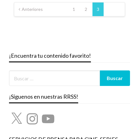
Paginación
de
Anteriores
1
2
3
entradas
¡Encuentra tu contenido favorito!
¡Síguenos en nuestras RRSS!
X
Instagram
YouTube