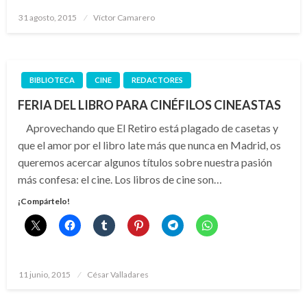
Publicado
31 agosto, 2015
Víctor Camarero
el
BIBLIOTECA
CINE
REDACTORES
FERIA DEL LIBRO PARA CINÉFILOS CINEASTAS
Aprovechando que El Retiro está plagado de casetas y
que el amor por el libro late más que nunca en Madrid, os
queremos acercar algunos títulos sobre nuestra pasión
más confesa: el cine. Los libros de cine son…
¡Compártelo!
Publicado
11 junio, 2015
César Valladares
el