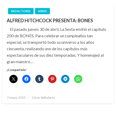
REDACTORES
SERIES
ALFRED HITCHCOCK PRESENTA: BONES
El pasado jueves 30 de abril, La Sexta emitió el capítulo
200 de BONES. Para celebrar un cumpleaños tan
especial, se transportó todo su universo a los años
cincuenta, realizando uno de los capítulos más
espectaculares de sus diez temporadas. Y homenajeó al
gran maestro…
¡Compártelo!
Publicado
7 mayo, 2015
César Valladares
el