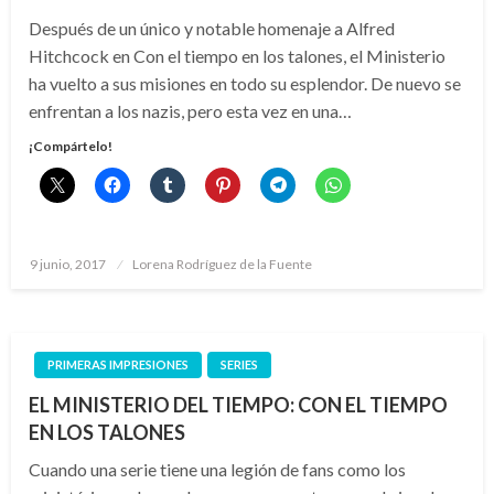
Después de un único y notable homenaje a Alfred
Hitchcock en Con el tiempo en los talones, el Ministerio
ha vuelto a sus misiones en todo su esplendor. De nuevo se
enfrentan a los nazis, pero esta vez en una…
¡Compártelo!
Publicado
9 junio, 2017
Lorena Rodríguez de la Fuente
el
PRIMERAS IMPRESIONES
SERIES
EL MINISTERIO DEL TIEMPO: CON EL TIEMPO
EN LOS TALONES
Cuando una serie tiene una legión de fans como los