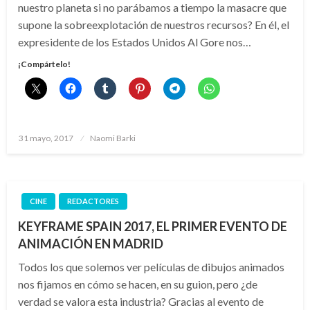
nuestro planeta si no parábamos a tiempo la masacre que
supone la sobreexplotación de nuestros recursos? En él, el
expresidente de los Estados Unidos Al Gore nos…
¡Compártelo!
Publicado
31 mayo, 2017
Naomi Barki
el
CINE
REDACTORES
KEYFRAME SPAIN 2017, EL PRIMER EVENTO DE
ANIMACIÓN EN MADRID
Todos los que solemos ver películas de dibujos animados
nos fijamos en cómo se hacen, en su guion, pero ¿de
verdad se valora esta industria? Gracias al evento de