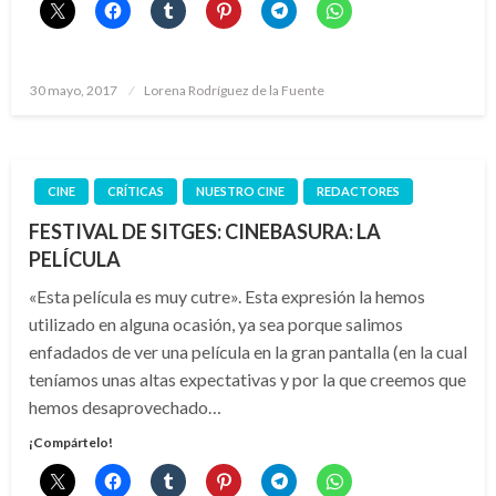
Publicado
30 mayo, 2017
Lorena Rodríguez de la Fuente
el
CINE
CRÍTICAS
NUESTRO CINE
REDACTORES
FESTIVAL DE SITGES: CINEBASURA: LA
PELÍCULA
«Esta película es muy cutre». Esta expresión la hemos
utilizado en alguna ocasión, ya sea porque salimos
enfadados de ver una película en la gran pantalla (en la cual
teníamos unas altas expectativas y por la que creemos que
hemos desaprovechado…
¡Compártelo!