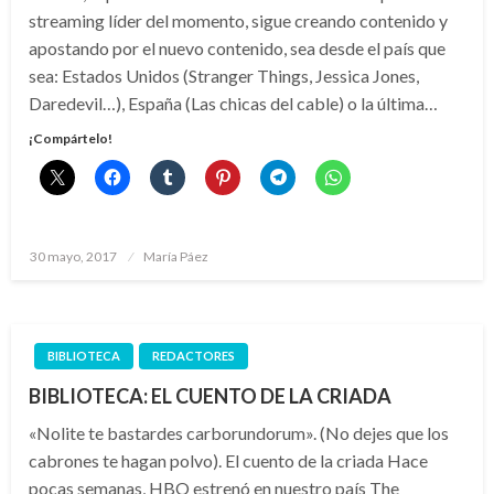
streaming líder del momento, sigue creando contenido y
apostando por el nuevo contenido, sea desde el país que
sea: Estados Unidos (Stranger Things, Jessica Jones,
Daredevil…), España (Las chicas del cable) o la última…
¡Compártelo!
Publicado
30 mayo, 2017
María Páez
el
BIBLIOTECA
REDACTORES
BIBLIOTECA: EL CUENTO DE LA CRIADA
«Nolite te bastardes carborundorum». (No dejes que los
cabrones te hagan polvo). El cuento de la criada Hace
pocas semanas, HBO estrenó en nuestro país The