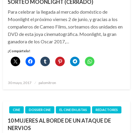
SORTEO MOONLIGHT (CERRADO)
Para celebrar la llegada al mercado doméstico de
Moonlight el próximo viernes 2 de junio, y gracias a los
compañeros de Cameo Films, sorteamos dos unidades en
DVD de esta joya cinematográfica. Moonlight, la gran
ganadora de los Oscar 2017,…
¡Compártelo!
Publicado
30 mayo, 2017
palomitron
el
CINE
DOSSIER CINE
EL CINE EN LISTAS
REDACTORES
10 MUJERES AL BORDE DE UN ATAQUE DE
NERVIOS