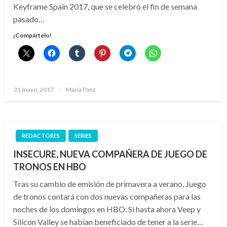
Keyframe Spain 2017, que se celebró el fin de semana
pasado…
¡Compártelo!
Publicado
31 mayo, 2017
María Páez
el
REDACTORES
SERIES
INSECURE, NUEVA COMPAÑERA DE JUEGO DE
TRONOS EN HBO
Tras su cambio de emisión de primavera a verano, Juego
de tronos contará con dos nuevas compañeras para las
noches de los domingos en HBO. Si hasta ahora Veep y
Silicon Valley se habían beneficiado de tener a la serie…