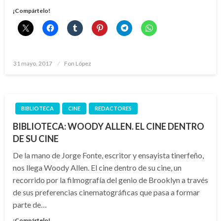
¡Compártelo!
Publicado
31 mayo, 2017
Fon López
el
BIBLIOTECA
CINE
REDACTORES
BIBLIOTECA: WOODY ALLEN. EL CINE DENTRO
DE SU CINE
De la mano de Jorge Fonte, escritor y ensayista tinerfeño,
nos llega Woody Allen. El cine dentro de su cine, un
recorrido por la filmografía del genio de Brooklyn a través
de sus preferencias cinematográficas que pasa a formar
parte de…
¡Compártelo!