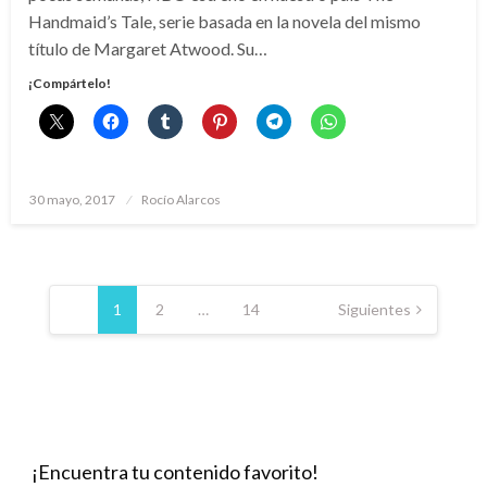
Handmaid’s Tale, serie basada en la novela del mismo
título de Margaret Atwood. Su…
¡Compártelo!
Publicado
30 mayo, 2017
Rocío Alarcos
el
Paginación
de
1
2
…
14
Siguientes
entradas
¡Encuentra tu contenido favorito!