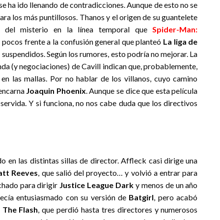
se ha ido llenando de contradicciones. Aunque de esto no se
para los más puntillosos. Thanos y el origen de su guantelete
r del misterio en la línea temporal que
Spider-Man:
 pocos frente a la confusión general que planteó
La liga de
suspendidos. Según los rumores, esto podría no mejorar. La
nda (y negociaciones) de Cavill indican que, probablemente,
 las mallas. Por no hablar de los villanos, cuyo camino
 encarna
Joaquin Phoenix
. Aunque se dice que esta película
 servida. Y si funciona, no nos cabe duda que los directivos
en las distintas sillas de director. Affleck casi dirige una
tt Reeves
, que salió del proyecto… y volvió a entrar para
chado para dirigir
Justice League Dark
y menos de un año
ecía entusiasmado con su versión de
Batgirl
, pero acabó
,
The Flash
, que perdió hasta tres directores y numerosos