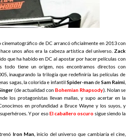
erso cinematográfico de DC arrancó oficialmente en 2013 con
a hace unos años era la cabeza artística del universo.
Zack
dido que ha habido en DC al apostar por hacer películas con
es todo tiene un origen, nos encontramos directos con
2005, inaugurando la trilogía que redefiniría las películas de
as sagas, la colorida e infantil
Spider-man
de
Sam Raimi
,
Singer
(de actualidad con
Bohemian Rhapsody
). Nolan se
nde los protagonistas llevan mallas, y supo acertar en la
 Conocimos en profundidad a Bruce Wayne y los suyos, y
e superhéroes. Y por eso
El caballero oscuro
sigue siendo la
strenó
Iron Man
, inicio del universo que cambiaría el cine,