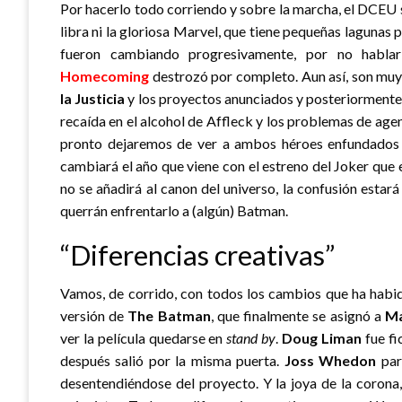
Por hacerlo todo corriendo y sobre la marcha, el DCEU 
libra ni la gloriosa Marvel, que tiene pequeñas lagunas 
fueron cambiando progresivamente, por no habla
Homecoming
destrozó por completo. Aun así, son muy
la Justicia
y los proyectos anunciados y posteriormente 
recaída en el alcohol de Affleck y los problemas de age
pronto dejaremos de ver a ambos héroes enfundados en
cambiará el año que viene con el estreno del Joker que
no se añadirá al canon del universo, la confusión estará
querrán enfrentarlo a (algún) Batman.
“Diferencias creativas”
Vamos, de corrido, con todos los cambios que ha habido 
versión de
The Batman
, que finalmente se asignó a
Ma
ver la película quedarse en
stand by
.
Doug Liman
fue fi
después salió por la misma puerta.
Joss Whedon
par
desentendiéndose del proyecto. Y la joya de la corona