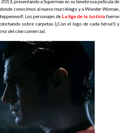
n 2013, presentando a Superman en su tenebrosa película de
, donde conocimos al nuevo murciélago y a Wonder Woman,
 Steppenwolf. Los personajes de
La liga de la Justicia
fueron
inchando sobre carpetas (¡Con el logo de cada héroe!) y
rez del cine comercial.