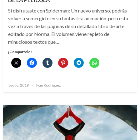
DE LA PELÍCULA
Si disfrutaste con Spiderman: Un nuevo universo, podrás
volver a sumergirte en su fantástica animación, pero esta
vez a través de las páginas de su detallado libro de arte,
editado por Norma. El volumen viene repleto de
minuciosos textos que…
¡Compártelo!
Publicado
8 julio, 2019
Iván Rodríguez
el