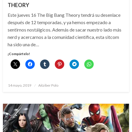
THEORY
Este jueves 16 The Big Bang Theory tendrá su desenlace
después de 12 temporadas, y ya hemos empezado a
sentirnos nostálgicos. Además de sacar nuestro lado más
nerd y acercarnos a la comunidad científica, esta sitcom
ha sido una de…
¡Compártelo!
Publicado
14 mayo, 2019
Aitziber Polo
el