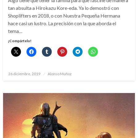
Algo tiene que tener la familia para que fascine de manera
tan absulta a Hirokazu Kore-eda. Ya lo demostró con
Shoplifters en 2018, o con Nuestra Pequeña Hermana
hace casi un lustro. La precisión con la que aborda el
tema…
¡Compártelo!
Publicado
26 diciembre, 2019
Alonso Muñoz
el