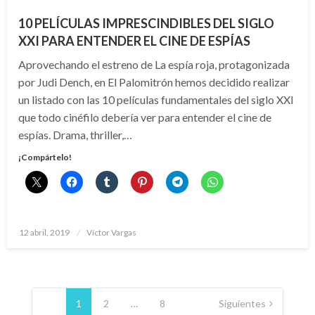
10 PELÍCULAS IMPRESCINDIBLES DEL SIGLO
XXI PARA ENTENDER EL CINE DE ESPÍAS
Aprovechando el estreno de La espía roja, protagonizada
por Judi Dench, en El Palomitrón hemos decidido realizar
un listado con las 10 películas fundamentales del siglo XXI
que todo cinéfilo debería ver para entender el cine de
espías. Drama, thriller,…
¡Compártelo!
Publicado
12 abril, 2019
Víctor Vargas
el
Paginación
de
1
2
…
8
Siguientes