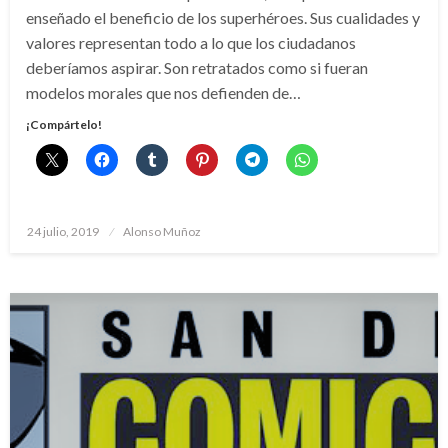
enseñado el beneficio de los superhéroes. Sus cualidades y
valores representan todo a lo que los ciudadanos
deberíamos aspirar. Son retratados como si fueran
modelos morales que nos defienden de…
¡Compártelo!
Publicado
24 julio, 2019
Alonso Muñoz
el