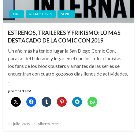
CINE
REDACTORES
SERIES
ESTRENOS, TRÁILERES Y FRIKISMO: LO MÁS
DESTACADO DE LA COMIC CON 2019
Un año más ha tenido lugar la San Diego Comic Con,
paraíso del frikismo y lugar en el que los coleccionistas,
los fans de los blockbusters y amantes de las series se
encuentran con cuatro gozosos días llenos de actividades,
…
¡Compártelo!
Publicado
22 julio, 2019
Alberto Perni
el