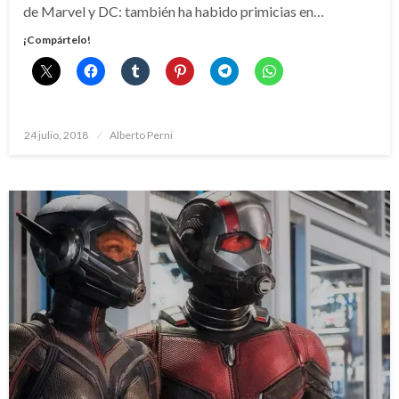
de Marvel y DC: también ha habido primicias en…
¡Compártelo!
Publicado
24 julio, 2018
Alberto Perni
el