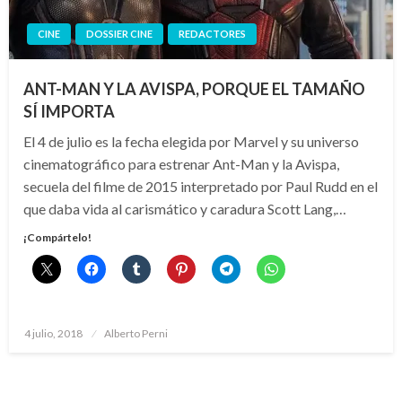
CINE
DOSSIER CINE
REDACTORES
ANT-MAN Y LA AVISPA, PORQUE EL TAMAÑO
SÍ IMPORTA
El 4 de julio es la fecha elegida por Marvel y su universo
cinematográfico para estrenar Ant-Man y la Avispa,
secuela del filme de 2015 interpretado por Paul Rudd en el
que daba vida al carismático y caradura Scott Lang,…
¡Compártelo!
Publicado
4 julio, 2018
Alberto Perni
el