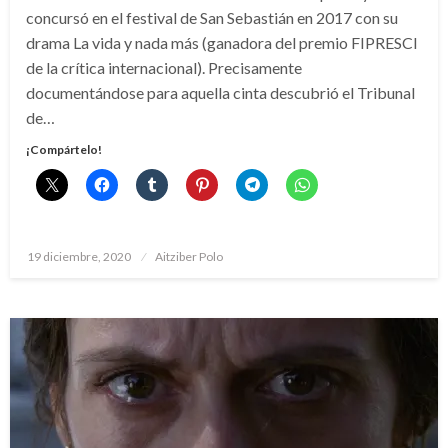
concursó en el festival de San Sebastián en 2017 con su
drama La vida y nada más (ganadora del premio FIPRESCI
de la crítica internacional). Precisamente
documentándose para aquella cinta descubrió el Tribunal
de…
¡Compártelo!
Publicado
19 diciembre, 2020
Aitziber Polo
el