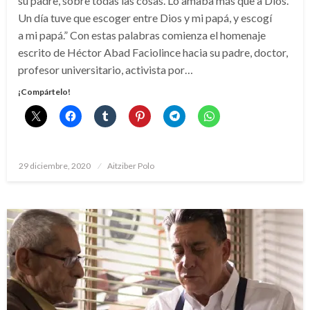
su padre, sobre todas las cosas. Lo amaba más que a Dios.
Un día tuve que escoger entre Dios y mi papá, y escogí
a mi papá.” Con estas palabras comienza el homenaje
escrito de Héctor Abad Faciolince hacia su padre, doctor,
profesor universitario, activista por…
¡Compártelo!
Publicado
29 diciembre, 2020
Aitziber Polo
el