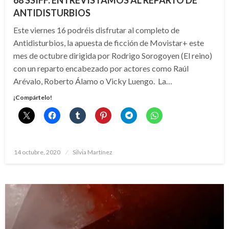
68 SSIFF: ENTREVISTAMOS AL REPARTO DE
ANTIDISTURBIOS
Este viernes 16 podréis disfrutar al completo de
Antidisturbios, la apuesta de ficción de Movistar+ este
mes de octubre dirigida por Rodrigo Sorogoyen (El reino)
con un reparto encabezado por actores como Raúl
Arévalo, Roberto Álamo o Vicky Luengo. La…
¡Compártelo!
Publicado
14 octubre, 2020
Silvia Martínez
el