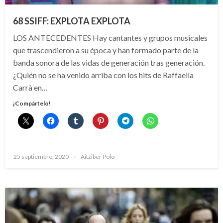
68 SSIFF: EXPLOTA EXPLOTA
LOS ANTECEDENTES Hay cantantes y grupos musicales
que trascendieron a su época y han formado parte de la
banda sonora de las vidas de generación tras generación.
¿Quién no se ha venido arriba con los hits de Raffaella
Carrà en…
¡Compártelo!
Publicado
25 septiembre, 2020
Aitziber Polo
el