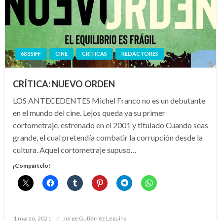
68 SSIFF
CINE
CRÍTICAS
REDACTORES
CRÍTICA: NUEVO ORDEN
LOS ANTECEDENTES Michel Franco no es un debutante
en el mundo del cine. Lejos queda ya su primer
cortometraje, estrenado en el 2001 y titulado Cuando seas
grande, el cual pretendía combatir la corrupción desde la
cultura. Aquel cortometraje supuso…
¡Compártelo!
Publicado
1 marzo, 2021
Jorge Gutiérrez Leguina