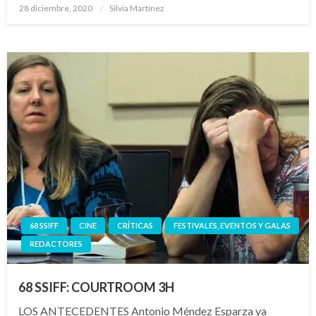
Publicado
28 diciembre, 2020
Silvia Martínez
el
68 SSIFF
CINE
CRÍTICAS
FESTIVALES, EVENTOS Y GALAS
REDACTORES
68 SSIFF: COURTROOM 3H
LOS ANTECEDENTES Antonio Méndez Esparza ya