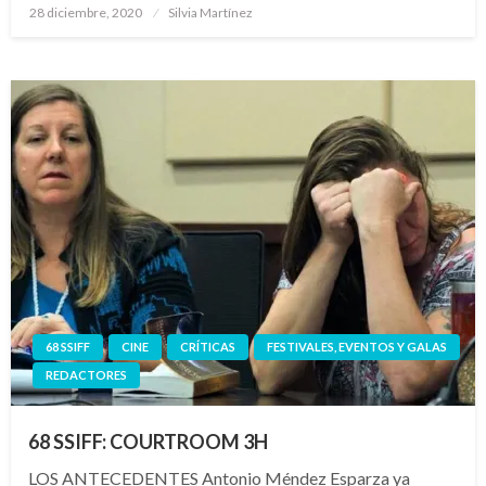
Publicado
28 diciembre, 2020
Silvia Martínez
el
68 SSIFF
CINE
CRÍTICAS
FESTIVALES, EVENTOS Y GALAS
REDACTORES
68 SSIFF: COURTROOM 3H
LOS ANTECEDENTES Antonio Méndez Esparza ya