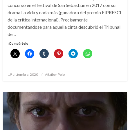
concursó en el festival de San Sebastián en 2017 con su
drama La vida y nada más (ganadora del premio FIPRESCI
de la crítica internacional). Precisamente
documentándose para aquella cinta descubrió el Tribunal
de…
¡Compártelo!
Publicado
19 diciembre, 2020
Aitziber Polo
el