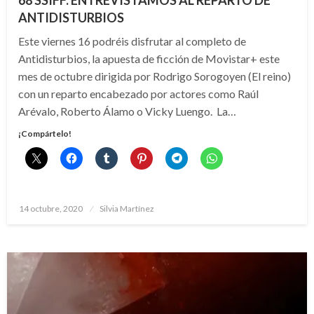
68 SSIFF: ENTREVISTAMOS AL REPARTO DE
ANTIDISTURBIOS
Este viernes 16 podréis disfrutar al completo de
Antidisturbios, la apuesta de ficción de Movistar+ este
mes de octubre dirigida por Rodrigo Sorogoyen (El reino)
con un reparto encabezado por actores como Raúl
Arévalo, Roberto Álamo o Vicky Luengo. La…
¡Compártelo!
Publicado
14 octubre, 2020
Silvia Martínez
el