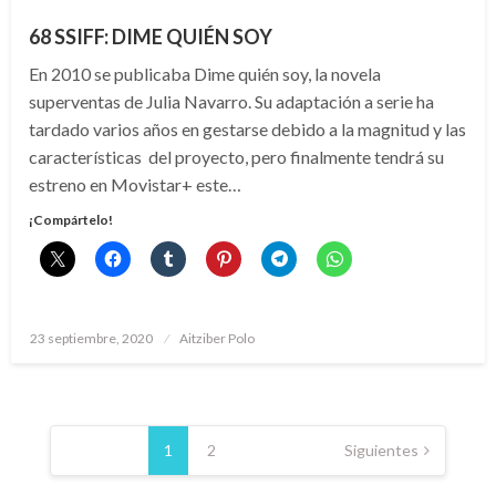
68 SSIFF: DIME QUIÉN SOY
En 2010 se publicaba Dime quién soy, la novela
superventas de Julia Navarro. Su adaptación a serie ha
tardado varios años en gestarse debido a la magnitud y las
características del proyecto, pero finalmente tendrá su
estreno en Movistar+ este…
¡Compártelo!
Publicado
23 septiembre, 2020
Aitziber Polo
el
Paginación
de
1
2
Siguientes
entradas