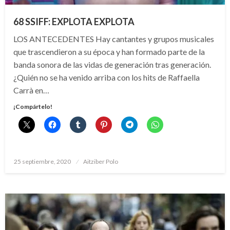
68 SSIFF: EXPLOTA EXPLOTA
LOS ANTECEDENTES Hay cantantes y grupos musicales
que trascendieron a su época y han formado parte de la
banda sonora de las vidas de generación tras generación.
¿Quién no se ha venido arriba con los hits de Raffaella
Carrà en…
¡Compártelo!
Publicado
25 septiembre, 2020
Aitziber Polo
el