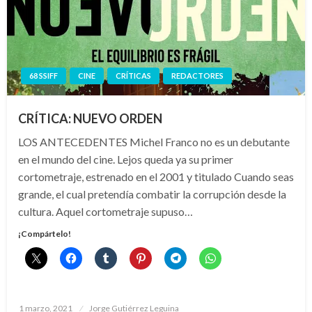
68 SSIFF
CINE
CRÍTICAS
REDACTORES
CRÍTICA: NUEVO ORDEN
LOS ANTECEDENTES Michel Franco no es un debutante
en el mundo del cine. Lejos queda ya su primer
cortometraje, estrenado en el 2001 y titulado Cuando seas
grande, el cual pretendía combatir la corrupción desde la
cultura. Aquel cortometraje supuso…
¡Compártelo!
Publicado
1 marzo, 2021
Jorge Gutiérrez Leguina