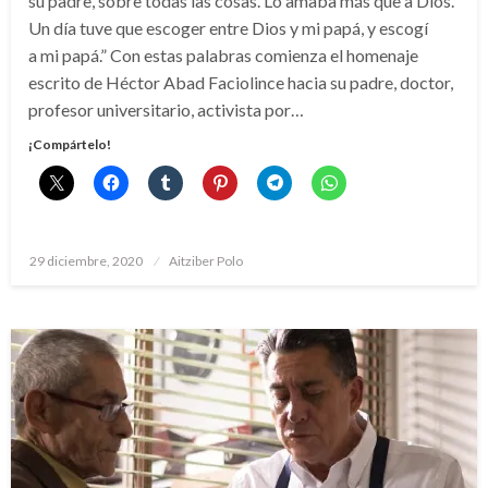
su padre, sobre todas las cosas. Lo amaba más que a Dios.
Un día tuve que escoger entre Dios y mi papá, y escogí
a mi papá.” Con estas palabras comienza el homenaje
escrito de Héctor Abad Faciolince hacia su padre, doctor,
profesor universitario, activista por…
¡Compártelo!
Publicado
29 diciembre, 2020
Aitziber Polo
el