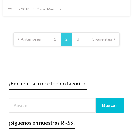
Publicado
22 julio, 2018
Óscar Martínez
el
Paginación
de
Anteriores
1
2
3
Siguientes
entradas
¡Encuentra tu contenido favorito!
¡Síguenos en nuestras RRSS!