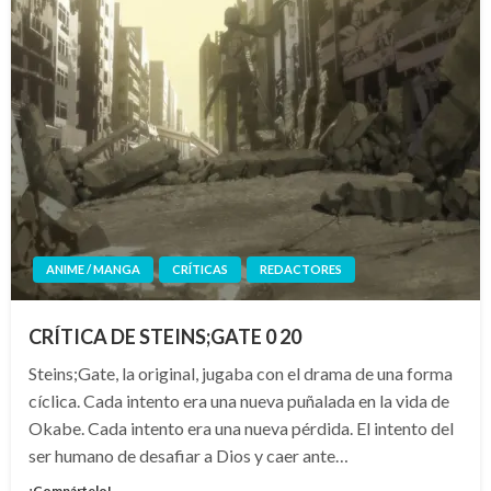
ANIME / MANGA
CRÍTICAS
REDACTORES
CRÍTICA DE STEINS;GATE 0 20
Steins;Gate, la original, jugaba con el drama de una forma
cíclica. Cada intento era una nueva puñalada en la vida de
Okabe. Cada intento era una nueva pérdida. El intento del
ser humano de desafiar a Dios y caer ante…
¡Compártelo!