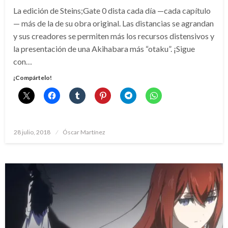
La edición de Steins;Gate 0 dista cada día —cada capítulo
— más de la de su obra original. Las distancias se agrandan
y sus creadores se permiten más los recursos distensivos y
la presentación de una Akihabara más “otaku”. ¡Sigue
con…
¡Compártelo!
Publicado
28 julio, 2018
Óscar Martínez
el