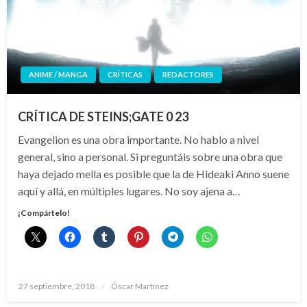
ANIME / MANGA
CRÍTICAS
REDACTORES
CRÍTICA DE STEINS;GATE 0 23
Evangelion es una obra importante. No hablo a nivel
general, sino a personal. Si preguntáis sobre una obra que
haya dejado mella es posible que la de Hideaki Anno suene
aquí y allá, en múltiples lugares. No soy ajena a…
¡Compártelo!
Publicado
27 septiembre, 2018
Óscar Martínez
el