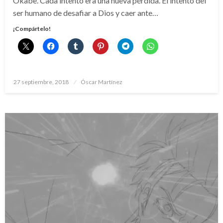
Okabe. Cada intento era una nueva pérdida. El intento del
ser humano de desafiar a Dios y caer ante…
¡Compártelo!
Publicado
27 septiembre, 2018
Óscar Martínez
el