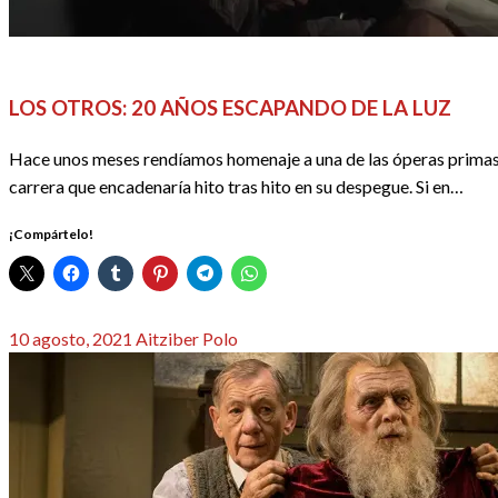
ANIVERSARIOS
CINE
DOSSIER CINE
REDACTORES
LOS OTROS: 20 AÑOS ESCAPANDO DE LA LUZ
Hace unos meses rendíamos homenaje a una de las óperas primas 
carrera que encadenaría hito tras hito en su despegue. Si en…
¡Compártelo!
Publicado
10 agosto, 2021
Aitziber Polo
el