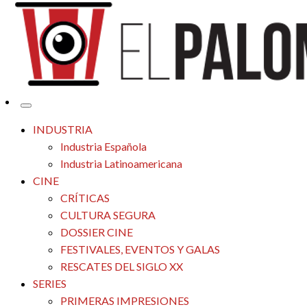
Tu espacio de la industria de cine española y latinoamericana
El Palomitrón
INDUSTRIA
Industria Española
Industria Latinoamericana
CINE
CRÍTICAS
CULTURA SEGURA
DOSSIER CINE
FESTIVALES, EVENTOS Y GALAS
RESCATES DEL SIGLO XX
SERIES
PRIMERAS IMPRESIONES