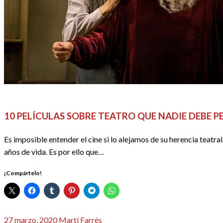
CINE
DOSSIER CINE
EL CINE EN LISTAS
REDACTORES
10 PELÍCULAS SOBRE TEATRO QUE NADIE DEBE P
Es imposible entender el cine si lo alejamos de su herencia teatra
años de vida. Es por ello que…
¡Compártelo!
Publicado
27 marzo, 2020
Martí Farrés