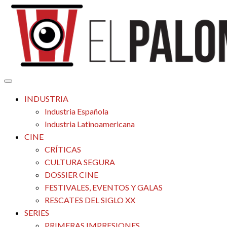
Saltar
al
contenido
Tu espacio de la industria de cine española y latinoamericana
El Palomitrón
INDUSTRIA
Industria Española
Industria Latinoamericana
CINE
CRÍTICAS
CULTURA SEGURA
DOSSIER CINE
FESTIVALES, EVENTOS Y GALAS
RESCATES DEL SIGLO XX
SERIES
PRIMERAS IMPRESIONES