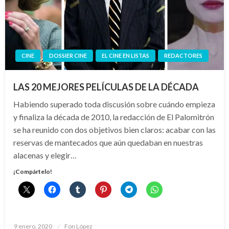
CINE
DOSSIER CINE
EL CINE EN LISTAS
REDACTORES
LAS 20 MEJORES PELÍCULAS DE LA DÉCADA
Habiendo superado toda discusión sobre cuándo empieza
y finaliza la década de 2010, la redacción de El Palomitrón
se ha reunido con dos objetivos bien claros: acabar con las
reservas de mantecados que aún quedaban en nuestras
alacenas y elegir…
¡Compártelo!
Publicado
9 enero, 2020
Fon López