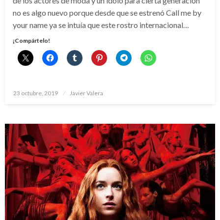
de los actores de moda y un ídolo para cierta generación
no es algo nuevo porque desde que se estrenó Call me by
your name ya se intuía que este rostro internacional…
¡Compártelo!
Publicado
23 octubre, 2019
Javier Valera
el