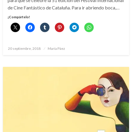
para que se celebre la 51 edición del Festival Internacional
de Cine Fantástico de Cataluña. Para ir abriendo boca,…
¡Compártelo!
Publicado
20 septiembre, 2018
María Páez
el