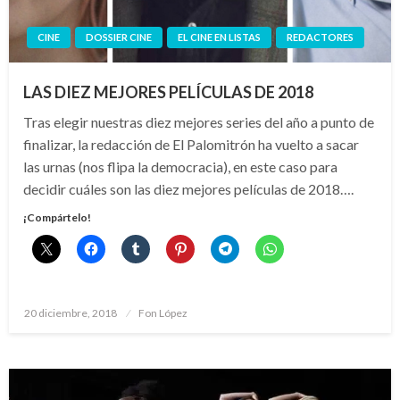
CINE
DOSSIER CINE
EL CINE EN LISTAS
REDACTORES
LAS DIEZ MEJORES PELÍCULAS DE 2018
Tras elegir nuestras diez mejores series del año a punto de
finalizar, la redacción de El Palomitrón ha vuelto a sacar
las urnas (nos flipa la democracia), en este caso para
decidir cuáles son las diez mejores películas de 2018….
¡Compártelo!
Publicado
20 diciembre, 2018
Fon López
el