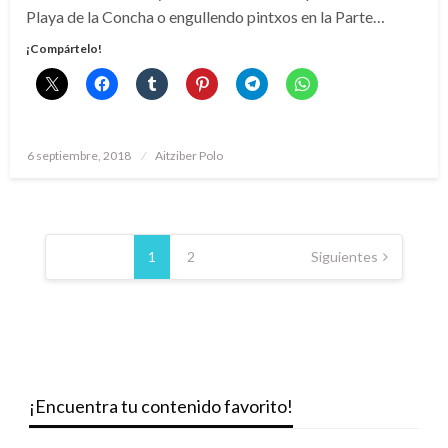
Playa de la Concha o engullendo pintxos en la Parte…
¡Compártelo!
Publicado
6 septiembre, 2018
Aitziber Polo
el
Paginación
de
1
2
Siguientes
entradas
¡Encuentra tu contenido favorito!