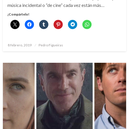
música incidental o “de cine” cada vez están más…
¡Compártelo!
Publicado
8 febrero, 2019
Pedro Figueiras
el