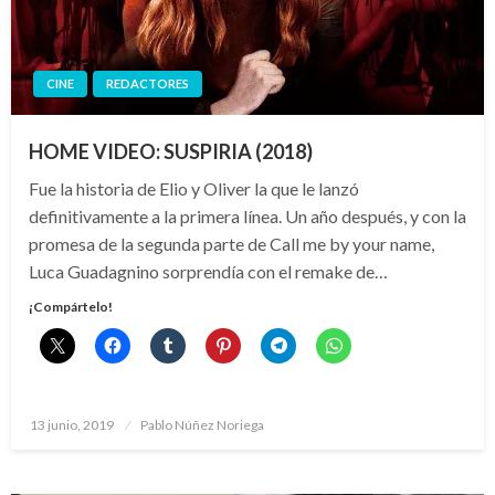
CINE
REDACTORES
HOME VIDEO: SUSPIRIA (2018)
Fue la historia de Elio y Oliver la que le lanzó
definitivamente a la primera línea. Un año después, y con la
promesa de la segunda parte de Call me by your name,
Luca Guadagnino sorprendía con el remake de…
¡Compártelo!
Publicado
13 junio, 2019
Pablo Núñez Noriega
el