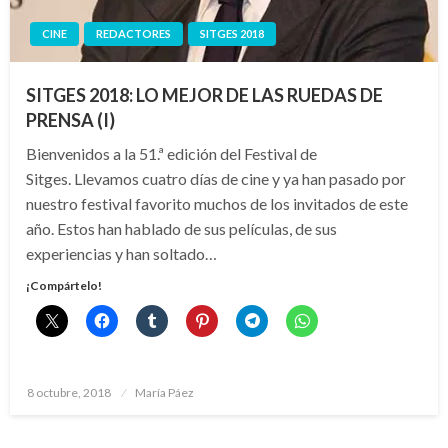
CINE
REDACTORES
SITGES 2018
SITGES 2018: LO MEJOR DE LAS RUEDAS DE
PRENSA (I)
Bienvenidos a la 51.ª edición del Festival de
Sitges. Llevamos cuatro días de cine y ya han pasado por
nuestro festival favorito muchos de los invitados de este
año. Estos han hablado de sus películas, de sus
experiencias y han soltado…
¡Compártelo!
Publicado
8 octubre, 2018
María Páez
el