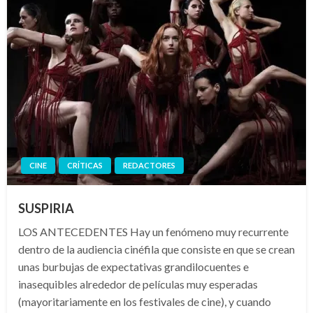
CINE
CRÍTICAS
REDACTORES
SUSPIRIA
LOS ANTECEDENTES Hay un fenómeno muy recurrente
dentro de la audiencia cinéfila que consiste en que se crean
unas burbujas de expectativas grandilocuentes e
inasequibles alrededor de películas muy esperadas
(mayoritariamente en los festivales de cine), y cuando