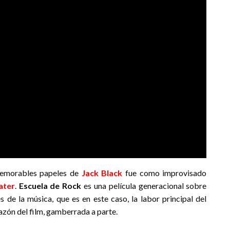
memorables papeles de
Jack Black
fue como improvisado
ater
.
Escuela de Rock
es una película generacional sobre
s de la música, que es en este caso, la labor principal del
azón del film, gamberrada a parte.