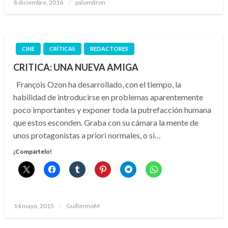
Publicado
8 diciembre, 2016
palomitron
el
CINE
CRÍTICAS
REDACTORES
CRITICA: UNA NUEVA AMIGA
François Ozon ha desarrollado, con el tiempo, la
habilidad de introducirse en problemas aparentemente
poco importantes y exponer toda la putrefacción humana
que estos esconden. Graba con su cámara la mente de
unos protagonistas a priori normales, o si…
¡Compártelo!
Publicado
14 mayo, 2015
GuillermoM
el