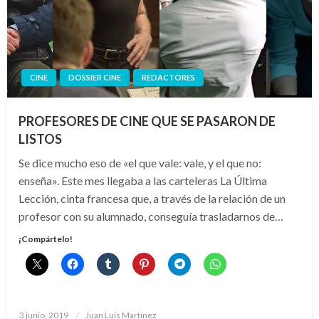
CINE
DOSSIER CINE
REDACTORES
PROFESORES DE CINE QUE SE PASARON DE
LISTOS
Se dice mucho eso de «el que vale: vale, y el que no:
enseña». Este mes llegaba a las carteleras La Última
Lección, cinta francesa que, a través de la relación de un
profesor con su alumnado, conseguía trasladarnos de…
¡Compártelo!
Publicado
3 junio, 2019
Juan Luis Martínez