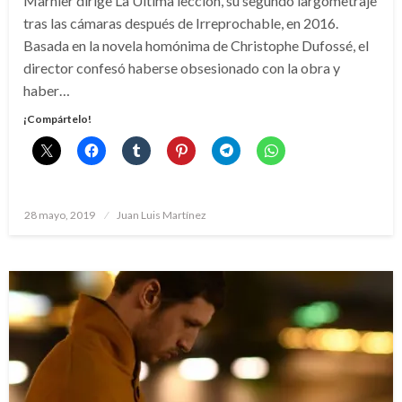
Marnier dirige La Última lección, su segundo largometraje
tras las cámaras después de Irreprochable, en 2016.
Basada en la novela homónima de Christophe Dufossé, el
director confesó haberse obsesionado con la obra y
haber…
¡Compártelo!
Publicado
28 mayo, 2019
Juan Luis Martínez
el