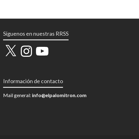
Síguenos en nuestras RRSS
X
Instagram
YouTube
Información de contacto
Mail general:
info@elpalomitron.com