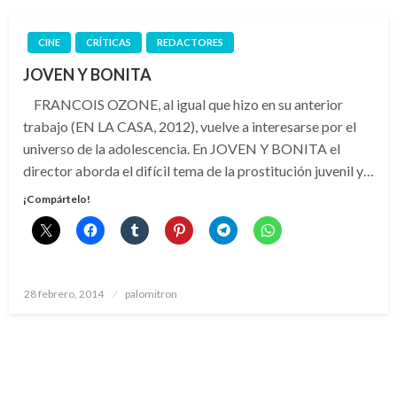
CINE
CRÍTICAS
REDACTORES
JOVEN Y BONITA
FRANCOIS OZONE, al igual que hizo en su anterior
trabajo (EN LA CASA, 2012), vuelve a interesarse por el
universo de la adolescencia. En JOVEN Y BONITA el
director aborda el difícil tema de la prostitución juvenil y…
¡Compártelo!
Publicado
28 febrero, 2014
palomitron
el