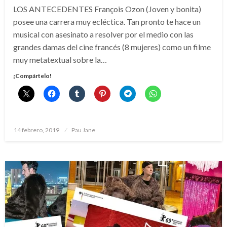
LOS ANTECEDENTES François Ozon (Joven y bonita)
posee una carrera muy ecléctica. Tan pronto te hace un
musical con asesinato a resolver por el medio con las
grandes damas del cine francés (8 mujeres) como un filme
muy metatextual sobre la…
¡Compártelo!
Publicado
14 febrero, 2019
Pau Jane
el